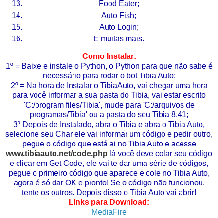
Food Eater;
Auto Fish;
Auto Login;
E muitas mais.
Como Instalar
:
1º = Baixe e instale o Python, o Python para que não sabe é
necessário para rodar o bot Tibia Auto;
2º = Na hora de Instalar o TibiaAuto, vai chegar uma hora
para você informar a sua pasta do Tibia, vai estar escrito
'C:/program files/Tibia', mude para 'C:/arquivos de
programas/Tibia' ou a pasta do seu Tibia 8.41;
3º Depois de Instalado, abra o Tibia e abra o Tibia Auto,
selecione seu Char ele vai informar um código e pedir outro,
pegue o código que está ai no Tibia Auto e acesse
www.tibiaauto.net/code.php
lá você deve colar seu código
e clicar em Get Code, ele vai te dar uma série de códigos,
pegue o primeiro código que aparece e cole no Tibia Auto,
agora é só dar OK e pronto! Se o código não funcionou,
tente os outros. Depois disso o Tibia Auto vai abrir!
Links para Download:
MediaFire