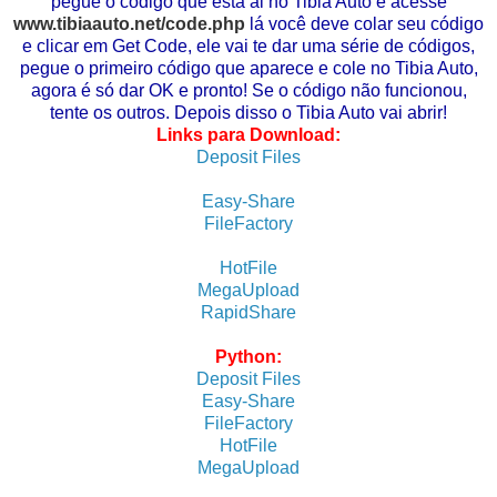
pegue o código que está ai no Tibia Auto e acesse
www.tibiaauto.net/code.php
lá você deve colar seu código
e clicar em Get Code, ele vai te dar uma série de códigos,
pegue o primeiro código que aparece e cole no Tibia Auto,
agora é só dar OK e pronto! Se o código não funcionou,
tente os outros. Depois disso o Tibia Auto vai abrir!
Links para Download:
Deposit Files
Easy-Share
FileFactory
HotFile
MegaUpload
RapidShare
Python:
Deposit Files
Easy-Share
FileFactory
HotFile
MegaUpload