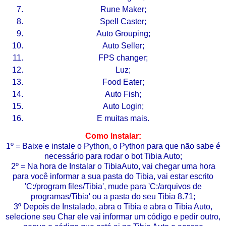
Rune Maker;
Spell Caster;
Auto Grouping;
Auto Seller;
FPS changer;
Luz;
Food Eater;
Auto Fish;
Auto Login;
E muitas mais.
Como Instalar
:
1º = Baixe e instale o Python, o Python para que não sabe é
necessário para rodar o bot Tibia Auto;
2º = Na hora de Instalar o TibiaAuto, vai chegar uma hora
para você informar a sua pasta do Tibia, vai estar escrito
'C:/program files/Tibia', mude para 'C:/arquivos de
programas/Tibia' ou a pasta do seu Tibia 8.71;
3º Depois de Instalado, abra o Tibia e abra o Tibia Auto,
selecione seu Char ele vai informar um código e pedir outro,