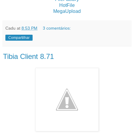
HotFile
MegaUpload
Cadu
at
8:53 PM
3 comentários:
Compartilhar
Tibia Client 8.71