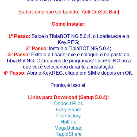
Saiba como não ser banido: [Anti CipSoft Ban]
Como Instalar:
1º Passo:
Baixe o TibiaBOT NG 5.0.4, o Loader.exe
e o
Key.REG;
2º Passo
: Instale o TibiaBOT NG 5.0.4;
3º Passo:
Extraia o Loader.exe e coloque-o na pasta do
Tibia Bot NG: C:/arquivos de programas/TibiaBot NG ou a
que você selecionou durante a instalação;
4º Passo:
Abra o Key.REG, clique em SIM e depois em OK.
Pronto, é isso ai!
Links para Download (Setup 5.0.4):
Deposit Files
Easy-Share
FileFactory
HotFile
MegaUpload
RapidShare