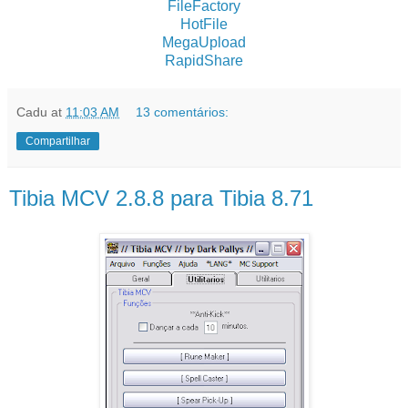
FileFactory
HotFile
MegaUpload
RapidShare
Cadu
at
11:03 AM
13 comentários:
Compartilhar
Tibia MCV 2.8.8 para Tibia 8.71