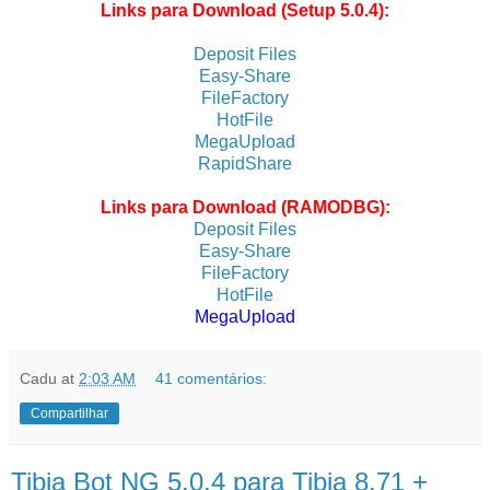
Links para Download (Setup 5.0.4):
Deposit Files
Easy-Share
FileFactory
HotFile
MegaUpload
RapidShare
Links para Download (RAMODBG):
Deposit Files
Easy-Share
FileFactory
HotFile
MegaUpload
Cadu
at
2:03 AM
41 comentários:
Compartilhar
Tibia Bot NG 5.0.4 para Tibia 8.71 +