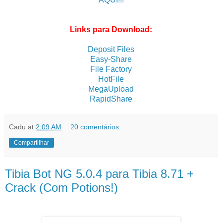
Links para Download:
Deposit Files
Easy-Share
File Factory
HotFile
MegaUpload
RapidShare
Cadu
at
2:09 AM
20 comentários:
Compartilhar
Tibia Bot NG 5.0.4 para Tibia 8.71 +
Crack (Com Potions!)