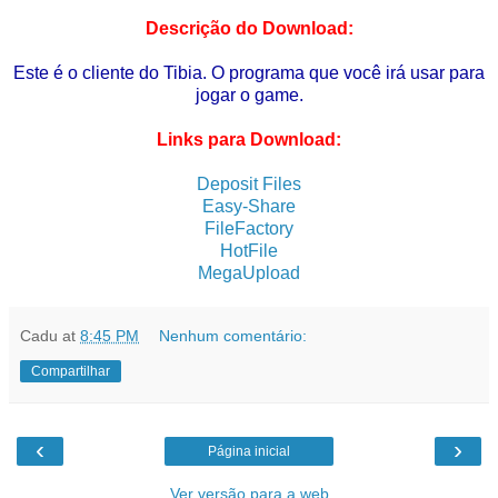
Descrição do Download:
Este é o cliente do Tibia. O programa que você irá usar para
jogar o game.
Links para Download:
Deposit Files
Easy-Share
FileFactory
Ho
tFile
MegaUpload
Cadu
at
8:45 PM
Nenhum comentário:
Compartilhar
‹
›
Página inicial
Ver versão para a web