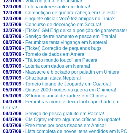
12/07/09
-
Volta do jornal em Obsidia!
12/07/09
-
Loteria interessante em Julera!
12/07/09
-
Competição de quebra-cabeça em Celesta!
12/07/09
-
Enquete oficial: Você fez amigos no Tibia?
12/07/09
-
Concurso de decoração em Secura!
12/07/09
-
[Ticker] GM Erig deixa a posição de gamemaster
08/07/09
-
Serviço de treinamento e pesca em Titania!
08/07/09
-
Ferumbras tenta vingança em Neptera!
08/07/09
-
[Ticker] Correção de pequenos bugs
08/07/09
-
Torneio de dados em Amera!
08/07/09
-
"Tá todo mundo louco" em Pacera!
08/07/09
-
Loteria com dados em Nerana!
08/07/09
-
Massacre é blockado por paladin em Unitera!
08/07/09
-
Ghazbaran ataca Neptera!
08/07/09
-
Torneio tibiano de Jeopardy em Guardia!
05/07/09
-
Quase 2000 mortes na guerra em Chimera!
05/07/09
-
3º torneio anual de xadrez em Chimera!
04/07/09
-
Ferumbras morre e deixa loot caprichado em
Ocera!
04/07/09
-
Serviço de pesca gratuito em Pacera!
04/07/09
-
CM Ogrey rebate algumas críticas do update!
04/07/09
-
Free itens por boas risadas em Antica!
03/07/09
-
Lista completa de novos itens vendidos em NPC!