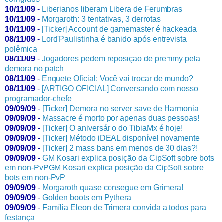
10/11/09
-
Liberianos liberam Libera de Ferumbras
10/11/09
-
Morgaroth: 3 tentativas, 3 derrotas
10/11/09
-
[Ticker] Account de gamemaster é hackeada
08/11/09
-
Lord'Paulistinha é banido após entrevista
polêmica
08/11/09
-
Jogadores pedem reposição de premmy pela
demora no patch
08/11/09
-
Enquete Oficial: Você vai trocar de mundo?
08/11/09
-
[ARTIGO OFICIAL] Conversando com nosso
programador-chefe
09/09/09
-
[Ticker] Demora no server save de Harmonia
09/09/09
-
Massacre é morto por apenas duas pessoas!
09/09/09
-
[Ticker] O aniversário do TibiaMx é hoje!
09/09/09
-
[Ticker] Método iDEAL disponível novamente
09/09/09
-
[Ticker] 2 mass bans em menos de 30 dias?!
09/09/09
-
GM Kosari explica posição da CipSoft sobre bots
em non-PvPGM Kosari explica posição da CipSoft sobre
bots em non-PvP
09/09/09
-
Morgaroth quase consegue em Grimera!
09/09/09
-
Golden boots em Pythera
09/09/09
-
Família Eleon de Trimera convida a todos para
festança