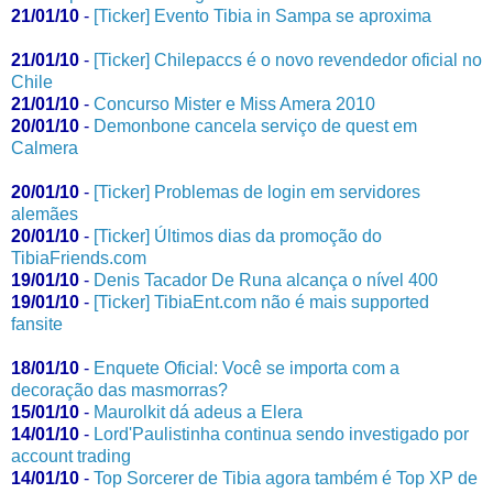
21/01/10
-
[Ticker] Evento Tibia in Sampa se aproxima
21/01/10
-
[Ticker] Chilepaccs é o novo revendedor oficial no
Chile
21/01/10
-
Concurso Mister e Miss Amera 2010
20/01/10
-
Demonbone cancela serviço de quest em
Calmera
20/01/10
-
[Ticker] Problemas de login em servidores
alemães
20/01/10
-
[Ticker] Últimos dias da promoção do
TibiaFriends.com
19/01/10
-
Denis Tacador De Runa alcança o nível 400
19/01/10
-
[Ticker] TibiaEnt.com não é mais supported
fansite
18/01/10
-
Enquete Oficial: Você se importa com a
decoração das masmorras?
15/01/10
-
Maurolkit dá adeus a Elera
14/01/10
-
Lord'Paulistinha continua sendo investigado por
account trading
14/01/10
-
Top Sorcerer de Tibia agora também é Top XP de