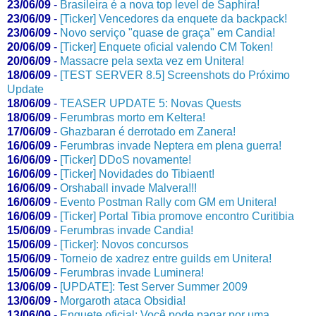
23/06/09
-
Brasileira é a nova top level de Saphira!
23/06/09
-
[Ticker] Vencedores da enquete da backpack!
23/06/09
-
Novo serviço "quase de graça" em Candia!
20/06/09
-
[Ticker] Enquete oficial valendo CM Token!
20/06/09
-
Massacre pela sexta vez em Unitera!
18/06/09
-
[TEST SERVER 8.5] Screenshots do Próximo
Update
18/06/09
-
TEASER UPDATE 5: Novas Quests
18/06/09
-
Ferumbras morto em Keltera!
17/06/09
-
Ghazbaran é derrotado em Zanera!
16/06/09
-
Ferumbras invade Neptera em plena guerra!
16/06/09
-
[Ticker] DDoS novamente!
16/06/09
-
[Ticker] Novidades do Tibiaent!
16/06/09
-
Orshaball invade Malvera!!!
16/06/09
-
Evento Postman Rally com GM em Unitera!
16/06/09
-
[Ticker] Portal Tibia promove encontro Curitibia
15/06/09
-
Ferumbras invade Candia!
15/06/09
-
[Ticker]: Novos concursos
15/06/09
-
Torneio de xadrez entre guilds em Unitera!
15/06/09
-
Ferumbras invade Luminera!
13/06/09
-
[UPDATE]: Test Server Summer 2009
13/06/09
-
Morgaroth ataca Obsidia!
13/06/09
-
Enquete oficial: Você pode pagar por uma