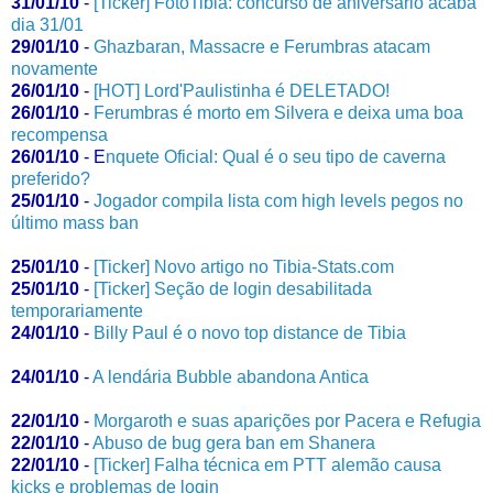
31/01/10
-
[Ticker] FotoTibia: concurso de aniversário acaba
dia 31/01
29/01/10
-
Ghazbaran, Massacre e Ferumbras atacam
novamente
26/01/10
-
[HOT] Lord'Paulistinha é DELETADO!
26/01/10
-
Ferumbras é morto em Silvera e deixa uma boa
recompensa
26/01/10
-
E
nquete Oficial: Qual é o seu tipo de caverna
preferido?
25/01/10
-
Jogador compila lista com high levels pegos no
último mass ban
25/01/10
-
[Ticker] Novo artigo no Tibia-Stats.com
25/01/10
-
[Ticker] Seção de login desabilitada
temporariamente
24/01/10
-
Billy Paul é o novo top distance de Tibia
24/01/10
-
A lendária Bubble abandona Antica
22/01/10
-
Morgaroth e suas aparições por Pacera e Refugia
22/01/10
-
Abuso de bug gera ban em Shanera
22/01/10
-
[Ticker] Falha técnica em PTT alemão causa
kicks e problemas de login