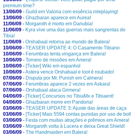
premium time?
13/06/09
-
Guild em Valoria com essência roleplaying!
13/06/09
-
Ghazbaran aparece em Aurea!
11/06/09
-
Morgaroth é morto em Danubia!
11/06/09
-
Kyra vive uma das guerras mais sangrentas do
Tibia!
11/06/09
-
Orshabaal retorna ao mundo de Balera!
10/06/09
-
TEASER UPDATE 4: O Casamento Tibiano
10/06/09
-
Ferumbras tenta vingança em Balera!
10/06/09
-
Torneio de missões em Amera!
10/06/09
-
[Ticker] Wiki em espanhol
10/06/09
-
Astera vence Orshabaal e loot é roubado!
07/06/09
-
Disputa por Mr. Punish em Calmera!
07/06/09
-
Ferumbras aparece 2 vezes em Askara!
07/06/09
-
Orshabaal ataca Grimera!
04/06/09
-
[Ticker] Concursos no TibiaMx e Tibiaent!
04/06/09
-
Ghazbaran morre em Pandoria!
03/06/09
-
TEASER UPDATE 3: Ajuste das áreas de caça
03/06/09
-
[Ticker] Mais 5594 contas punidas por uso de bot!
03/06/09
-
Festa com muitas atrações e prêmios em Amera!
03/06/09
-
Morgaroth volta à Lucera e deixa Great Shield!
03/06/09
-
The Handmaiden em Balera!