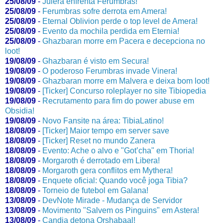
25/08/09
-
Julera enfrenta Ferumbras!
25/08/09
-
Ferumbras sofre derrota em Amera!
25/08/09
-
Eternal Oblivion perde o top level de Amera!
25/08/09
-
Evento da mochila perdida em Eternia!
25/08/09
-
Ghazbaran morre em Pacera e decepciona no
loot!
19/08/09
-
Ghazbaran é visto em Secura!
19/08/09
-
O poderoso Ferumbras invade Vinera!
19/08/09
-
Ghazbaran morre em Malvera e deixa bom loot!
19/08/09
-
[Ticker] Concurso roleplayer no site Tibiopedia
19/08/09
-
Recrutamento para fim do power abuse em
Obsidia!
19/08/09
-
Novo Fansite na área: TibiaLatino!
18/08/09
-
[Ticker] Maior tempo em server save
18/08/09
-
[Ticker] Reset no mundo Zanera
18/08/09
-
Evento: Ache o alvo e "Got’cha" em Thoria!
18/08/09
-
Morgaroth é derrotado em Libera!
18/08/09
-
Morgaroth gera conflitos em Mythera!
18/08/09
-
Enquete oficial: Quando você joga Tibia?
18/08/09
-
Torneio de futebol em Galana!
13/08/09
-
DevNote Mirade - Mudança de Servidor
13/08/09
-
Movimento "Salvem os Pinguins" em Astera!
13/08/09
-
Candia detona Orshabaal!