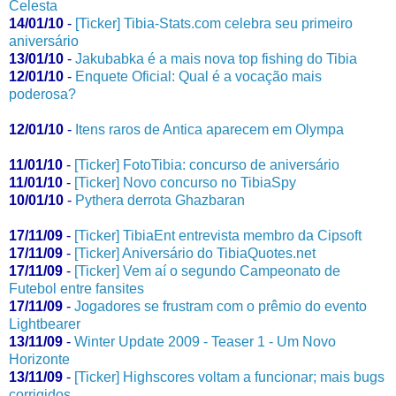
Celesta
14/01/10
-
[Ticker] Tibia-Stats.com celebra seu primeiro
aniversário
13/01/10
-
Jakubabka é a mais nova top fishing do Tibia
12/01/10
-
Enquete Oficial: Qual é a vocação mais
poderosa?
12/01/10
-
Itens raros de Antica aparecem em Olympa
11/01/10
-
[Ticker] FotoTibia: concurso de aniversário
11/01/10
-
[Ticker] Novo concurso no TibiaSpy
10/01/10
-
Pythera derrota Ghazbaran
17/11/09
-
[Ticker] TibiaEnt entrevista membro da Cipsoft
17/11/09
-
[Ticker] Aniversário do TibiaQuotes.net
17/11/09
-
[Ticker] Vem aí o segundo Campeonato de
Futebol entre fansites
17/11/09
-
Jogadores se frustram com o prêmio do evento
Lightbearer
13/11/09
-
Winter Update 2009 - Teaser 1 - Um Novo
Horizonte
13/11/09
-
[Ticker] Highscores voltam a funcionar; mais bugs
corrigidos