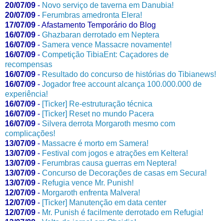
20/07/09
-
Novo serviço de taverna em Danubia!
20/07/09
-
Ferumbras amedronta Elera!
17/07/09
-
Afastamento Temporário do Blog
16/07/09
-
Ghazbaran derrotado em Neptera
16/07/09
-
Samera vence Massacre novamente!
16/07/09
-
Competição TibiaEnt: Caçadores de
recompensas
16/07/09
-
Resultado do concurso de histórias do Tibianews!
16/07/09
-
Jogador free account alcança 100.000.000 de
experiência!
16/07/09
-
[Ticker] Re-estruturação técnica
16/07/09
-
[Ticker] Reset no mundo Pacera
16/07/09
-
Silvera derrota Morgaroth mesmo com
complicações!
13/07/09
-
Massacre é morto em Samera!
13/07/09
-
Festival com jogos e atrações em Keltera!
13/07/09
-
Ferumbras causa guerras em Neptera!
13/07/09
-
Concurso de Decorações de casas em Secura!
13/07/09
-
Refugia vence Mr. Punish!
12/07/09
-
Morgaroth enfrenta Malvera!
12/07/09
-
[Ticker] Manutenção em data center
12/07/09
-
Mr. Punish é facilmente derrotado em Refugia!