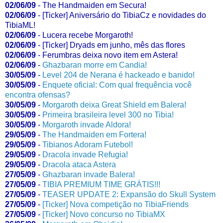
02/06/09
-
The Handmaiden em Secura!
02/06/09
-
[Ticker] Aniversário do TibiaCz e novidades do
TibiaML!
02/06/09
-
Lucera recebe Morgaroth!
02/06/09
-
[Ticker] Dryads em junho, mês das flores
02/06/09
-
Ferumbras deixa novo item em Astera!
02/06/09
-
Ghazbaran morre em Candia!
30/05/09
-
Level 204 de Nerana é hackeado e banido!
30/05/09
-
Enquete oficial: Com qual frequência você
encontra ofensas?
30/05/09
-
Morgaroth deixa Great Shield em Balera!
30/05/09
-
Primeira brasileira level 300 no Tibia!
30/05/09
-
Morgaroth invade Aldora!
29/05/09
-
The Handmaiden em Fortera!
29/05/09
-
Tibianos Adoram Futebol!
29/05/09
-
Dracola invade Refugia!
29/05/09
-
Dracola ataca Astera
27/05/09
-
Ghazbaran invade Balera!
27/05/09
-
TIBIA PREMIUM TIME GRÁTIS!!!
27/05/09
-
TEASER UPDATE 2: Expansão do Skull System
27/05/09
-
[Ticker] Nova competição no TibiaFriends
27/05/09
-
[Ticker] Novo concurso no TibiaMX