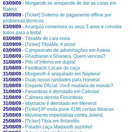
03/09/09
-
Morgaroth se arrepende de dar as caras em
Balera
03/09/09
-
[Ticker] Sistema de pagamento offline por
problemas técnicos
03/09/09
-
Anarquia comemora os seus 3 anos e convida
todos para a festa!
03/09/09
-
TibiaMx de cara nova
03/09/09
-
[Ticker] TibiaMx: 4 anos!
03/09/09
-
Campeonato de adivinhações em Astera
31/08/09
-
Ghazbaran x Shanera. Quem venceu?
31/08/09
-
Pits of Inferno em dupla!
31/08/09
-
Feedback: Locais de caça
31/08/09
-
Morgaroth é aniquilado em Neptera!
31/08/09
-
Duas novas raridades para Honera!
31/08/09
-
Enquete Oficial: Você mudaria de mundo?
31/08/09
-
Ferumbras é derrotado em Celesta!
31/08/09
-
Calmera derrota Ferumbras
31/08/09
-
Massacre é derrotado em Menera!
25/08/09
-
[Ticker] 8ª onda pune 4196 contas tibianas
25/08/09
-
Movimento imperialista contra Julera!
25/08/09
-
[Ticker] Tibia em finlandês
25/08/09
-
Paladin caça Madareth sozinho!