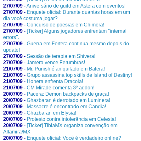
27/07/09
-
Aniversário de guild em Astera com eventos!
27/07/09
-
Enquete oficial: Durante quantas horas em um
dia você costuma jogar?
27/07/09
-
Concurso de poesias em Chimera!
27/07/09
-
[Ticker] Alguns jogadores enfrentam "internal
errors".
27/07/09
-
Guerra em Fortera continua mesmo depois do
update!
27/07/09
-
Sessão de terapia em Shivera!
27/07/09
-
Jamera vence Ferumbras!
21/07/09
-
Mr. Punish é aniquilado em Balera!
21/07/09
-
Grupo assassina top skills de Island of Destiny!
21/07/09
-
Honera enfrenta Dracola!
21/07/09
-
CM Mirade comenta 3º addon!
20/07/09
-
Pacera: Demon backpacks de graça!
20/07/09
-
Ghazbaran é derrotado em Luminera!
20/07/09
-
Massacre é encontrado em Candia!
20/07/09
-
Ghazbaran em Elysia!
20/07/09
-
Protesto contra intolerância em Celesta!
20/07/09
-
[Ticker] TibiaMX organiza convenção em
Altamira/MX
20/07/09
-
Enquete oficial: Você é verdadeiro online?