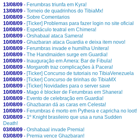
13/08/09
-
Ferumbras triunfa em Kyra!
13/08/09
-
Torneio de quadrinhos do TibiaMx!
10/08/09
-
Sobre Comentarios
10/08/09
-
[Ticker] Problemas para fazer login no site oficial
10/08/09
-
Espetáculo teatral em Chimera!
10/08/09
-
Orshabaal ataca Samera!
10/08/09
-
Ghazbaran ataca Guardia e deixa item novo!
10/08/09
-
Ferumbras invade e humilha Unitera!
10/08/09
-
The Handmaiden surge em Guardia!
10/08/09
-
Inauguração em Amera: Bar de Fibula!
10/08/09
-
Morgaroth traz complicações à Pacera!
10/08/09
-
[Ticker] Concurso de tutoriais no TibiaVenezuela
10/08/09
-
[Ticker] Concurso de tirinhas do TibiaMX
10/08/09
-
[Ticker] Novidades para o server save
10/08/09
-
Mago é blocker de Ferumbras em Shanera!
10/08/09
-
Evento de celebração em Guardia!
10/08/09
-
Ghazbaran dá as caras em Celesta!
10/08/09
-
Ferumbras é morto em Pythera e capricha no loot!
03/08/09
-
1º Knight brasileiro que usa a runa Sudden
Death!
03/08/09
-
Orshabaal invade Premia!
03/08/09
-
Premia vence Ghazbaran!