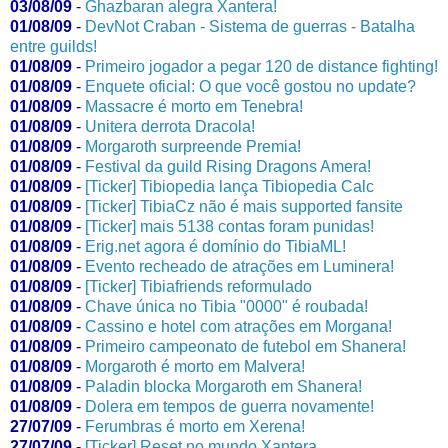
03/08/09
-
Ghazbaran alegra Xantera!
01/08/09
-
DevNot Craban - Sistema de guerras - Batalha
entre guilds!
01/08/09
-
Primeiro jogador a pegar 120 de distance fighting!
01/08/09
-
Enquete oficial: O que você gostou no update?
01/08/09
-
Massacre é morto em Tenebra!
01/08/09
-
Unitera derrota Dracola!
01/08/09
-
Morgaroth surpreende Premia!
01/08/09
-
Festival da guild Rising Dragons Amera!
01/08/09
-
[Ticker] Tibiopedia lança Tibiopedia Calc
01/08/09
-
[Ticker] TibiaCz não é mais supported fansite
01/08/09
-
[Ticker] mais 5138 contas foram punidas!
01/08/09
-
Erig.net agora é domínio do TibiaML!
01/08/09
-
Evento recheado de atrações em Luminera!
01/08/09
-
[Ticker] Tibiafriends reformulado
01/08/09
-
Chave única no Tibia "0000" é roubada!
01/08/09
-
Cassino e hotel com atrações em Morgana!
01/08/09
-
Primeiro campeonato de futebol em Shanera!
01/08/09
-
Morgaroth é morto em Malvera!
01/08/09
-
Paladin blocka Morgaroth em Shanera!
01/08/09
-
Dolera em tempos de guerra novamente!
27/07/09
-
Ferumbras é morto em Xerena!
27/07/09
-
[Ticker] Reset no mundo Xantera