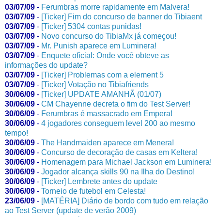
03/07/09
-
Ferumbras morre rapidamente em Malvera!
03/07/09
-
[Ticker] Fim do concurso de banner do Tibiaent
03/07/09
-
[Ticker] 5304 contas punidas!
03/07/09
-
Novo concurso do TibiaMx já começou!
03/07/09
-
Mr. Punish aparece em Luminera!
03/07/09
-
Enquete oficial: Onde você obteve as
informações do update?
03/07/09
-
[Ticker] Problemas com a element 5
03/07/09
-
[Ticker] Votação no Tibiafriends
30/06/09
-
[Ticker] UPDATE AMANHÃ (01/07)
30/06/09
-
CM Chayenne decreta o fim do Test Server!
30/06/09
-
Ferumbras é massacrado em Empera!
30/06/09
-
4 jogadores conseguem level 200 ao mesmo
tempo!
30/06/09
-
The Handmaiden aparece em Menera!
30/06/09
-
Concurso de decoração de casas em Keltera!
30/06/09
-
Homenagem para Michael Jackson em Luminera!
30/06/09
-
Jogador alcança skills 90 na Ilha do Destino!
30/06/09
-
[Ticker] Lembrete antes do update
30/06/09
-
Torneio de futebol em Celesta!
23/06/09
-
[MATÉRIA] Diário de bordo com tudo em relação
ao Test Server (update de verão 2009)