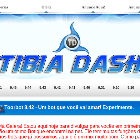
orias
O Site
Anuncie Aqui!
Anunci
51
9.46
9.44
9.43
9.42
9.41
9.40
9.31
9.20
9.10
Toorbot 8.42 - Um bot que você vai amar! Experimente.
lá Galera! Estou aqui hoje para divulgar para vocês em primeir
o um ótimo Bot que encontrei na net. Ele tem muitas funções 
rios bots que já possuimos aqui e é um mix muito bom. Ótimo p