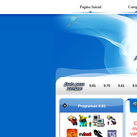
Pagina Inicial
Categ
9.81
9.70
9.61
9.
Programas 9.81
O
mã
vá