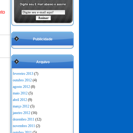
nto
Publicidade
Arquivo
fevereiro 2013
(7)
outubro 2012
(4)
agosto 2012
(8)
maio 2012
(5)
abril 2012
(9)
março 2012
(5)
janeiro 2012
(16)
dezembro 2011
(12)
novembro 2011
(2)
outubro 2011
(5)