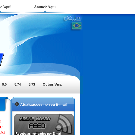
e Aqui!
Anuncie Aqui!
9.0
8.74
8.73
Outras Vers.
Atualizações no seu E-mail
a
de
ara