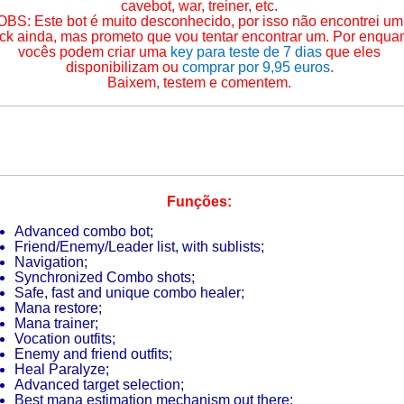
cavebot, war, treiner, etc.
OBS: Este bot é muito desconhecido, por isso não encontrei um
ck ainda, mas prometo que vou tentar encontrar um. Por enqua
vocês podem criar uma
key para teste de 7 dias
que eles
disponibilizam ou
comprar por 9,95 euros
.
Baixem, testem e comentem.
Funções:
Advanced combo bot;
Friend/Enemy/Leader list, with sublists;
Navigation;
Synchronized Combo shots;
Safe, fast and unique combo healer;
Mana restore;
Mana trainer;
Vocation outfits;
Enemy and friend outfits;
Heal Paralyze;
Advanced target selection;
Best mana estimation mechanism out there;