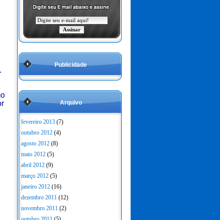
Publicidade
.
o
or
Arquivo
fevereiro 2013
(7)
outubro 2012
(4)
agosto 2012
(8)
maio 2012
(5)
abril 2012
(9)
março 2012
(5)
janeiro 2012
(16)
dezembro 2011
(12)
novembro 2011
(2)
outubro 2011
(5)