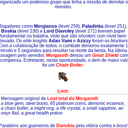
organizado um poderoso grupo que tinha a missão de derrotar o
monstro.
Jogadores como
Morgianus
(
level
259),
Paladinka
(
level
251),
Boskia
(
level
230) e
Lord Diavoley
(
level
271) tiveram papel
fundamental na batalha, visto que são
shooters
com nível bem
levado. Os
elite knights
Adan Vami
e
Azizzy
foram os
blockers
Com a colaboração de todos, o combate demorou exatamente 1
minuto e 5 segundos para resultar na morte da besta. Na última
ssagem pelo servidor,
Morgaroth
deixou um
Great Shield
com
ecompensa. Entretanto, nesta oportunidade, o item de maior val
foi um
Chain Bolter
.
Loot:
Mensagem original de
Loot total do Morgaroth
a blue gem, steel boots, 65 platinum coins, demonic essence,
a chain bolter, a might ring, a life crystal, a small sapphire, an
onyx flail, a great health potion
Parabéns aos guerreiros de
Danubia
pela vitória contra o
boss
!