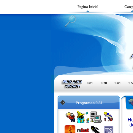
Pagina Inicial
Categ
9.81
9.70
9.61
9.
Programas 9.81
Ho
d