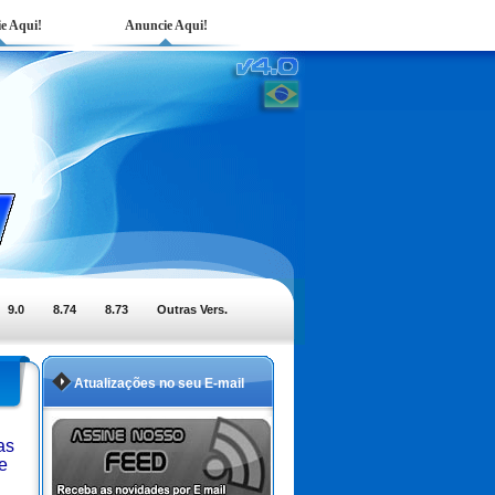
e Aqui!
Anuncie Aqui!
9.0
8.74
8.73
Outras Vers.
Atualizações no seu E-mail
as
e