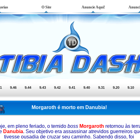
orias
O Site
Anuncie Aqui!
Anunci
51
9.46
9.44
9.43
9.42
9.41
9.40
9.31
9.20
9.10
Morgaroth é morto em Danubia!
je, em pleno feriado, o temido
boss
Morgaroth
retornou às terr
e
Danubia
. Seu objetivo era assassinar atrevidos guerreiros qu
tivesse ousadia de cruzar seu caminho. Sabendo disso, foi