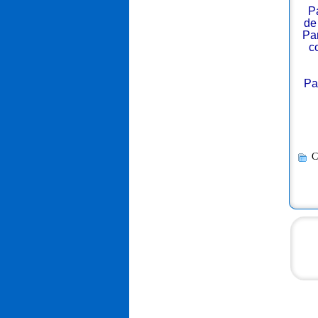
P
de
Par
c
Pa
C