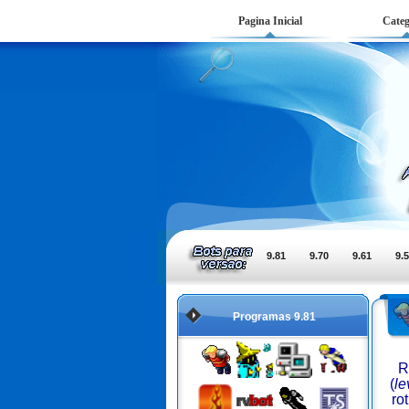
Pagina Inicial
Categ
9.81
9.70
9.61
9.
Programas 9.81
R
(
le
ro