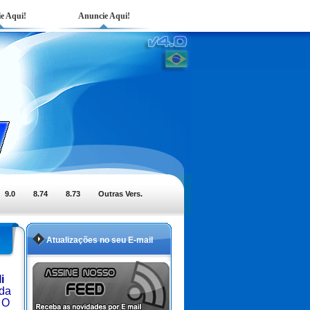
e Aqui!
Anuncie Aqui!
9.0
8.74
8.73
Outras Vers.
Atualizações no seu E-mail
i
 da
. O