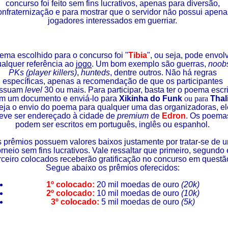
concurso foi feito sem fins lucrativos, apenas para diversão,
onfraternização e para mostrar que o servidor não possui apena
jogadores interessados em guerriar.
tema escolhido para o concurso foi "
Tibia
", ou seja, pode envol
alquer referência ao
jogo
. Um bom exemplo são guerras,
noob
PKs (
player killers
)
,
hunteds
, dentre outros. Não há regras
específicas, apenas a recomendação de que os participantes
ssuam
level
30 ou mais. Para participar, basta ter o poema escri
m um documento e enviá-lo para
Xikinha do Funk
ou para
Thal
eja o envio do poema para qualquer uma das organizadoras, el
eve ser endereçado à cidade de
premium
de
Edron
. Os poema
podem ser escritos em português, inglês ou espanhol.
 prêmios possuem valores baixos justamente por tratar-se de 
orneio sem fins lucrativos. Vale ressaltar que primeiro, segundo 
rceiro colocados receberão gratificação no concurso em questã
Segue abaixo os prêmios oferecidos:
1º colocado:
20 mil moedas de ouro
(20k)
2º colocado:
10 mil moedas de ouro
(10k)
3º colocado:
5 mil moedas de ouro
(5k)