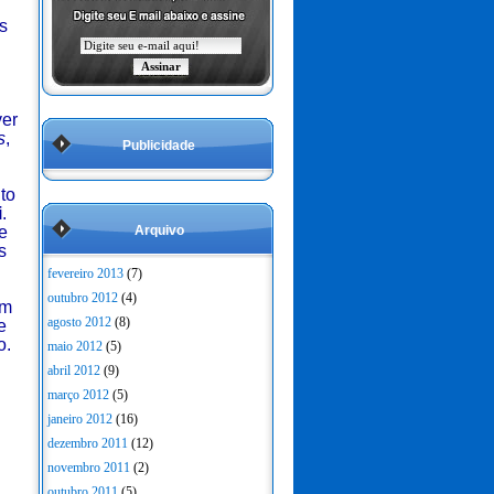
s
ver
s
,
Publicidade
to
i
.
e
Arquivo
s
fevereiro 2013
(7)
outubro 2012
(4)
um
agosto 2012
(8)
e
o.
maio 2012
(5)
abril 2012
(9)
março 2012
(5)
janeiro 2012
(16)
dezembro 2011
(12)
novembro 2011
(2)
outubro 2011
(5)