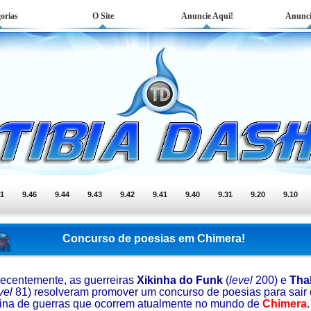
orias
O Site
Anuncie Aqui!
Anunci
51
9.46
9.44
9.43
9.42
9.41
9.40
9.31
9.20
9.10
Concurso de poesias em Chimera!
ecentemente, as guerreiras
Xikinha do Funk
(
level
200) e
Thal
vel
81) resolveram promover um concurso de poesias para sair
tina de guerras que ocorrem atualmente no mundo de
Chimera