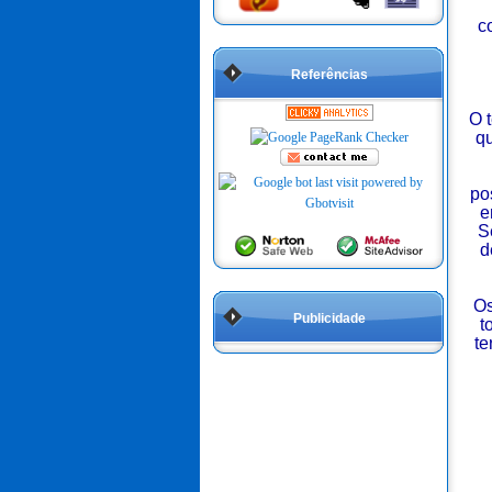
c
Referências
O 
qu
po
e
S
d
Os
Publicidade
t
te