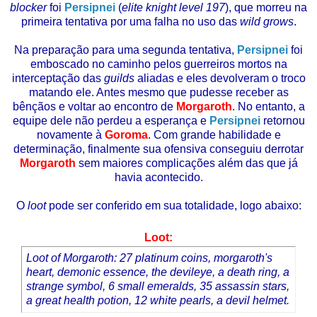
blocker
foi
Persipnei
(
elite knight level 197
), que morreu na
primeira tentativa por uma falha no uso das
wild grows
.
Na preparação para uma segunda tentativa,
Persipnei
foi
emboscado no caminho pelos guerreiros mortos na
interceptação das
guilds
aliadas e eles devolveram o troco
matando ele. Antes mesmo que pudesse receber as
bênçãos e voltar ao encontro de
Morgaroth
. No entanto, a
equipe dele não perdeu a esperança e
Persipnei
retornou
novamente à
Goroma
. Com grande habilidade e
determinação, finalmente sua ofensiva conseguiu derrotar
Morgaroth
sem maiores complicações além das que já
havia acontecido.
O
loot
pode ser conferido em sua totalidade, logo abaixo:
Loot:
Loot of Morgaroth: 27 platinum coins, morgaroth's
heart, demonic essence, the devileye, a death ring, a
strange symbol, 6 small emeralds, 35 assassin stars,
a great health potion, 12 white pearls, a devil helmet.