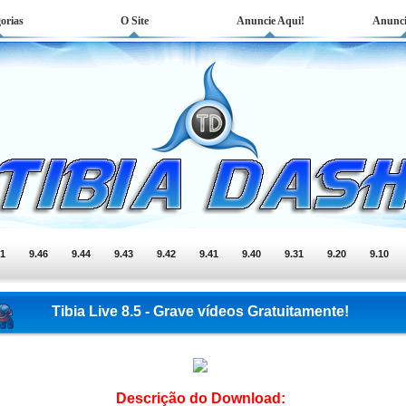
orias
O Site
Anuncie Aqui!
Anunci
51
9.46
9.44
9.43
9.42
9.41
9.40
9.31
9.20
9.10
Tibia Live 8.5 - Grave vídeos Gratuitamente!
Descrição do Download: