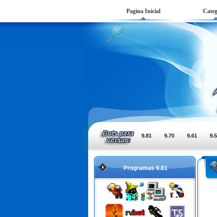
Pagina Inicial
Categ
9.81
9.70
9.61
9.
Programas 9.81