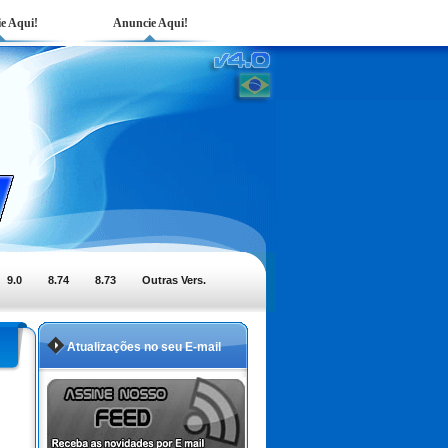
e Aqui!
Anuncie Aqui!
9.0
8.74
8.73
Outras Vers.
Atualizações no seu E-mail