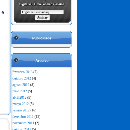
 e
Publicidade
Arquivo
fevereiro 2013
(7)
outubro 2012
(4)
agosto 2012
(8)
maio 2012
(5)
abril 2012
(9)
março 2012
(5)
janeiro 2012
(16)
dezembro 2011
(12)
novembro 2011
(2)
outubro 2011
(5)