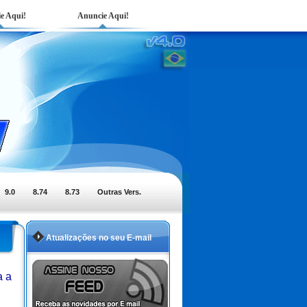
e Aqui!
Anuncie Aqui!
9.0
8.74
8.73
Outras Vers.
Atualizações no seu E-mail
a a