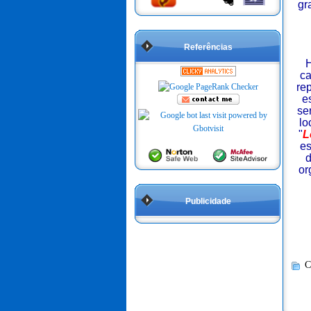
gr
Referências
H
ca
re
e
se
lo
"
L
es
d
or
Publicidade
C