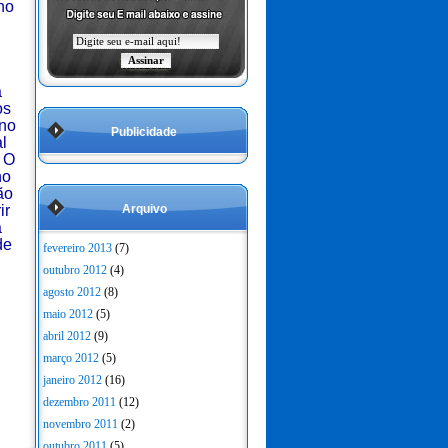
no
a
os
ino
Publicidade
al
. O
no
ão
ir
Arquivo
a
de
fevereiro 2013
(7)
outubro 2012
(4)
agosto 2012
(8)
maio 2012
(5)
abril 2012
(9)
março 2012
(5)
janeiro 2012
(16)
dezembro 2011
(12)
novembro 2011
(2)
outubro 2011
(5)