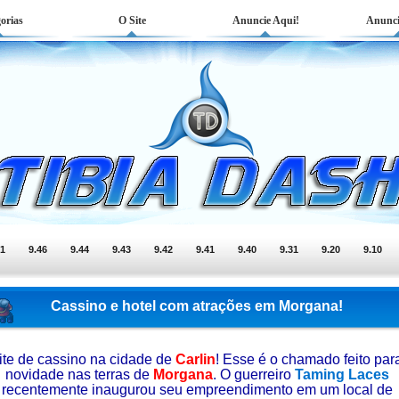
orias
O Site
Anuncie Aqui!
Anunci
51
9.46
9.44
9.43
9.42
9.41
9.40
9.31
9.20
9.10
Cassino e hotel com atrações em Morgana!
ite de cassino na cidade de
Carlin
! Esse é o chamado feito par
novidade nas terras de
Morgana
. O guerreiro
Taming Laces
recentemente inaugurou seu empreendimento em um local de