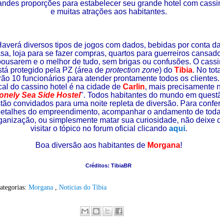
andes proporções para estabelecer seu grande hotel com cassi
e muitas atrações aos habitantes.
averá diversos tipos de jogos com dados, bebidas por conta d
sa, loja para se fazer compras, quartos para guerreiros cansad
pousarem e o melhor de tudo, sem brigas ou confusões. O cass
stá protegido pela PZ (área de
protection zone
) do
Tibia
. No tot
rão 10 funcionários para atender prontamente todos os clientes
cal do cassino hotel é na cidade de
Carlin
, mais precisamente 
onely Sea Side Hostel
". Todos habitantes do mundo em quest
tão convidados para uma noite repleta de diversão. Para confer
etalhes do empreendimento, acompanhar o andamento de tod
ganização, ou simplesmente matar sua curiosidade, não deixe 
visitar o tópico no forum oficial clicando
aqui
.
Boa diversão aos habitantes de
Morgana
!
Créditos: TibiaBR
ategorias:
Morgana
,
Noticias do Tibia