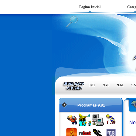
Pagina Inicial
Categ
9.81
9.70
9.61
9.
Programas 9.81
No