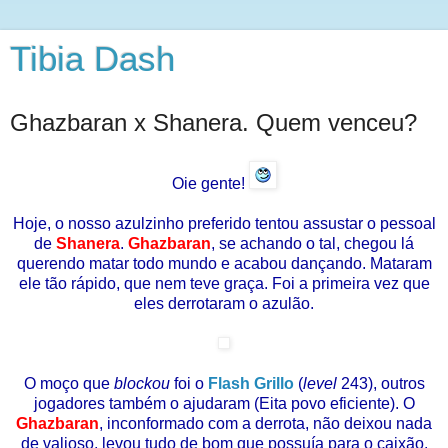
Tibia Dash
Ghazbaran x Shanera. Quem venceu?
Oie gente!
Hoje, o nosso azulzinho preferido tentou assustar o pessoal
de
Shanera
.
Ghazbaran
, se achando o tal, chegou lá
querendo matar todo mundo e acabou dançando. Mataram
ele tão rápido, que nem teve graça. Foi a primeira vez que
eles derrotaram o azulão.
O moço que
blockou
foi o
Flash Grillo
(
level
243), outros
jogadores também o ajudaram (Eita povo eficiente). O
Ghazbaran
, inconformado com a derrota, não deixou nada
de valioso, levou tudo de bom que possuía para o caixão.