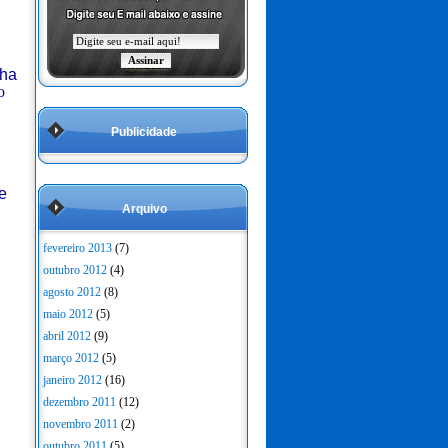
lha
o
Publicidade
e
Arquivo
fevereiro 2013
(7)
outubro 2012
(4)
agosto 2012
(8)
maio 2012
(5)
abril 2012
(9)
março 2012
(5)
janeiro 2012
(16)
dezembro 2011
(12)
novembro 2011
(2)
outubro 2011
(5)