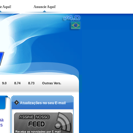
e Aqui!
Anuncie Aqui!
9.0
8.74
8.73
Outras Vers.
Atualizações no seu E-mail
ma
es