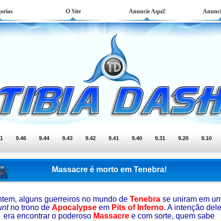
orias
O Site
Anuncie Aqui!
Anunci
51
9.46
9.44
9.43
9.42
9.41
9.40
9.31
9.20
9.10
Massacre é morto em Tenebra!
tem, alguns guerreiros no mundo de
Tenebra
se uniram em u
unt
no trono de
Apocalypse
em
Pits of Inferno
. A intenção del
era encontrar o poderoso
Massacre
e com sorte, quem sabe