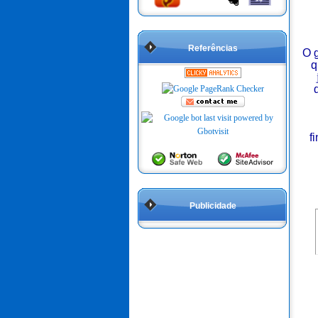
Referências
O g
q
f
Publicidade