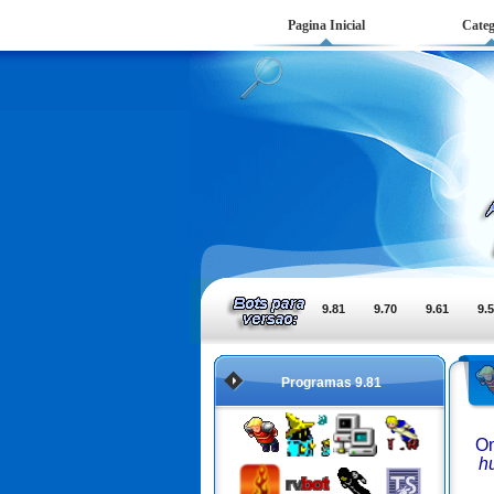
Pagina Inicial
Categ
9.81
9.70
9.61
9.
Programas 9.81
On
h