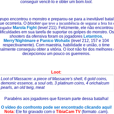
conseguir vencê-lo e obter um bom
loot
.
rupo encontrou o monstro e preparou-se para a inevitável bata
ue ocorreria. O
blocker
que teve a incumbência de segurar a fera foi 
jogador
Marola Fight
(
level
211). Felizmente, ele não encontrou
dificuldades em sua tarefa de suportar os golpes do monstro. Os
shooters
da ofensiva foram os jogadores
Letantros
,
Merry'Nightmare
e
Panico Wohalix
(
level
212, 157 e 104
respectivamente). Com maestria, habilidade e união, o time
inalmente conseguiu obter a vitória. O
loot
não foi dos melhores 
decepcionou um pouco os guerreiros.
Loot:
Loot of Massacre: a piece of Massacre's shell, 6 gold coins,
demonic essence, a soul orb, 3 platinum coins, 4 orichalcum
pearls, an old twig, meat
Parabéns aos jogadores que fizeram parte dessa batalha!
O vídeo do confronto pode ser encontrado clicando aqui!
Nota:
Ele foi gravado com o
TibiaCam TV
(formato .cam).