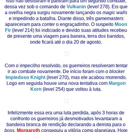
isso não desistiram e partiram para um segundo combate,
dessa vez sob o comando de
Vulkanin
(
level
278). Eis que
a ovelha negra surgiu novamente lançando os
magic walls
e impedindo a batalha. Diante disso, três
gamemasters
apareceram para conter o engraçadinho. O suspeito
Moon
Fir
(
level
214) foi indiciado e devido suas atitudes recebeu
de presente uma viagem para banera, terra dos banidos,
onde ficará até o dia 20 de agosto.
Com o impecilho resolvido, os guerreiros resolveram tentar
ir ao combate novamente. De início foram com o
blocker
Impiedoso Knight
(
level
270), mas ele acabou morrendo.
Logo em seguida houve uma nova tentativa com
Margon
Korn
(
level
254) que voltou à luta.
Infelizmente essa era uma luta perdida, após 3 horas de
confronto os guerreiros já desmotivados levantaram a
b
andeira branca de rendição declarando a derrota para o
boss
.
Morgaroth
conseguiu
a vitória
como planejava. Hoje