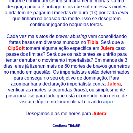
foram e continuam sendo sumariamente mortas. Como
desgraça pouca é bobagem, os que sofrem essas mortes
ainda tem de pagar mil moedas de ouro (1k) por cada
level
que tinham na ocasião da morte. Isso se desejarem
continuar jogando naquelas terras.
Cada vez mais atos de
power abusing
vem consolidando
fortes bases em diversos mundos no
Tibia
. Será que a
CipSoft
tomará alguma ação específica em
Julera
caso
passe dos limites? Será que os habitantes se unirão para
tentar derrubar o movimento imperialista? Em menos de 3
dias, eles já fizeram mais de 60 mortes de bravos guerreiros
no mundo em questão. Os imperialistas estão determinados
para conseguir o seu objetivo de dominação. Para
acompanhar a declaração imperialista contra
Julera
,
verificar as mortes já ocorridas (
frags
), ou simplesmente
posicionar-se para tudo que está ocorrendo, não deixe de
visitar o tópico no forum oficial clicando
aqui
.
Desejamos dias melhores para
Julera
!
Créditos: TibiaBR