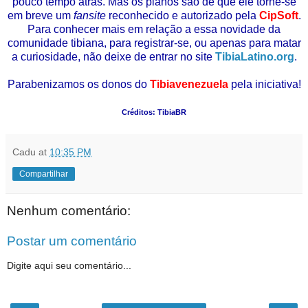
pouco tempo atrás. Mas os planos são de que ele torne-se
em breve um
fansite
reconhecido e autorizado pela
CipSoft
.
Para conhecer mais em relação a essa novidade da
comunidade tibiana, para registrar-se, ou apenas para matar
a curiosidade, não deixe de entrar no site
TibiaLatino.org
.
Parabenizamos os donos do
Tibiavenezuela
pela iniciativa!
Créditos: TibiaBR
Cadu
at
10:35 PM
Compartilhar
Nenhum comentário:
Postar um comentário
Digite aqui seu comentário...