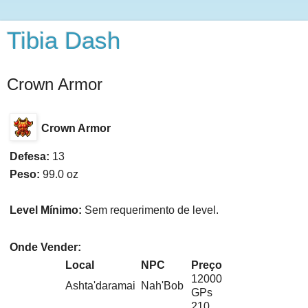
Tibia Dash
Crown Armor
Crown Armor
Defesa:
13
Peso:
99.0 oz
Level Mínimo:
Sem requerimento de level.
Onde Vender:
Local
NPC
Preço
12000
Ashta'daramai
Nah'Bob
GPs
210