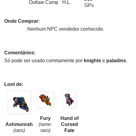
Outlaw Camp
H.L.
GPs
Onde Comprar:
Nenhum NPC vendedor conhecido.
Comentários:
Só pode ser usado corretamente por
knights
e
paladins
.
Loot de:
Fury
Hand of
Ashmunrah
(semi-
Cursed
(raro)
raro)
Fate