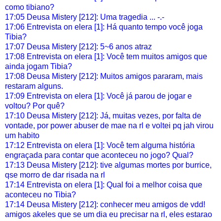
como tibiano?
17:05 Deusa Mistery [212]: Uma tragedia ... -.-
17:06 Entrevista on elera [1]: Há quanto tempo você joga
Tibia?
17:07 Deusa Mistery [212]: 5~6 anos atraz
17:08 Entrevista on elera [1]: Você tem muitos amigos que
ainda jogam Tibia?
17:08 Deusa Mistery [212]: Muitos amigos pararam, mais
restaram alguns.
17:09 Entrevista on elera [1]: Você já parou de jogar e
voltou? Por quê?
17:10 Deusa Mistery [212]: Já, muitas vezes, por falta de
vontade, por power abuser de mae na rl e voltei pq jah virou
um habito
17:12 Entrevista on elera [1]: Você tem alguma história
engraçada para contar que aconteceu no jogo? Qual?
17:13 Deusa Mistery [212]: tive algumas mortes por burrice,
qse morro de dar risada na rl
17:14 Entrevista on elera [1]: Qual foi a melhor coisa que
aconteceu no Tibia?
17:14 Deusa Mistery [212]: conhecer meu amigos de vdd!
amigos akeles que se um dia eu precisar na rl, eles estarao