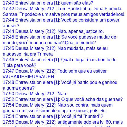
17:40 Entrevista on elera [1]: quem são elas?
17:42 Deusa Mistery [212]: Lord'Paulistinha, Dona Florinda
Samaa, Tripodex e um salve pros meus amigos verdadeiros!
17:44 Entrevista on elera [1]: Você se considera um power
abuser?
17:44 Deusa Mistery [212]: Nao, apenas justiceiro.
17:45 Entrevista on elera [1]: Se você pudesse mudar de
mundo, você mudaria ou não? Qual o mundo?
17:45 Deusa Mistery [212]: Nao mudaria, mais se eu
mudasse iria pra Trimera
17:46 Entrevista on elera [1]: Qual o lugar mais bonito do
Tibia para você?
17:47 Deusa Mistery [212]: Todo sqm que eu estiver.
iAUEAIUEHIEUAhAUEH
17:48 Entrevista on elera [1]: Você já participou e ganhou
alguma guerra?
17:50 Deusa Mistery [212]: Nao.
17:52 Entrevista on elera [1]: O que você acha das guerras?
17:54 Deusa Mistery [212]: Nao sou contra, mais quem
ganha com isso é somente o npc de runas, pots etc.
17:54 Entrevista on elera [1]: Você já foi "hunted"?
17:55 Deusa Mistery [212]: antigamente qdo era lvl 60, mais