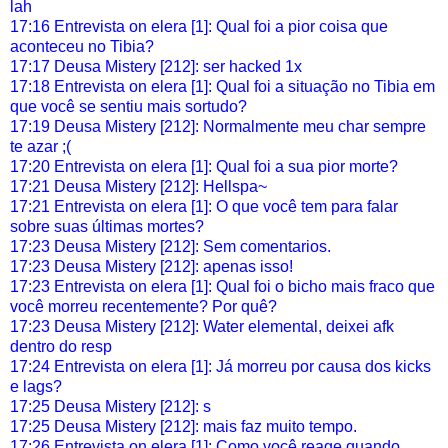
lah
17:16 Entrevista on elera [1]: Qual foi a pior coisa que
aconteceu no Tibia?
17:17 Deusa Mistery [212]: ser hacked 1x
17:18 Entrevista on elera [1]: Qual foi a situação no Tibia em
que você se sentiu mais sortudo?
17:19 Deusa Mistery [212]: Normalmente meu char sempre
te azar ;(
17:20 Entrevista on elera [1]: Qual foi a sua pior morte?
17:21 Deusa Mistery [212]: Hellspa~
17:21 Entrevista on elera [1]: O que você tem para falar
sobre suas últimas mortes?
17:23 Deusa Mistery [212]: Sem comentarios.
17:23 Deusa Mistery [212]: apenas isso!
17:23 Entrevista on elera [1]: Qual foi o bicho mais fraco que
você morreu recentemente? Por quê?
17:23 Deusa Mistery [212]: Water elemental, deixei afk
dentro do resp
17:24 Entrevista on elera [1]: Já morreu por causa dos kicks
e lags?
17:25 Deusa Mistery [212]: s
17:25 Deusa Mistery [212]: mais faz muito tempo.
17:26 Entrevista on elera [1]: Como você reage quando