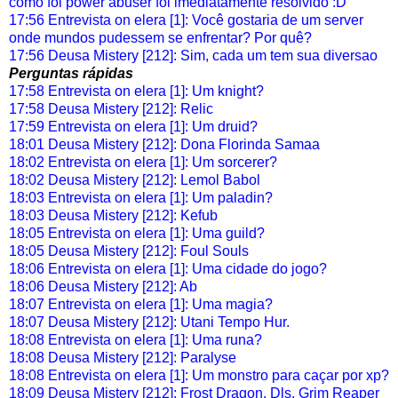
como foi power abuser foi imediatamente resolvido :D
17:56 Entrevista on elera [1]: Você gostaria de um server
onde mundos pudessem se enfrentar? Por quê?
17:56 Deusa Mistery [212]: Sim, cada um tem sua diversao
Perguntas rápidas
17:58 Entrevista on elera [1]: Um knight?
17:58 Deusa Mistery [212]: Relic
17:59 Entrevista on elera [1]: Um druid?
18:01 Deusa Mistery [212]: Dona Florinda Samaa
18:02 Entrevista on elera [1]: Um sorcerer?
18:02 Deusa Mistery [212]: Lemol Babol
18:03 Entrevista on elera [1]: Um paladin?
18:03 Deusa Mistery [212]: Kefub
18:05 Entrevista on elera [1]: Uma guild?
18:05 Deusa Mistery [212]: Foul Souls
18:06 Entrevista on elera [1]: Uma cidade do jogo?
18:06 Deusa Mistery [212]: Ab
18:07 Entrevista on elera [1]: Uma magia?
18:07 Deusa Mistery [212]: Utani Tempo Hur.
18:08 Entrevista on elera [1]: Uma runa?
18:08 Deusa Mistery [212]: Paralyse
18:08 Entrevista on elera [1]: Um monstro para caçar por xp?
18:09 Deusa Mistery [212]: Frost Dragon, Dls, Grim Reaper