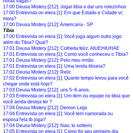
horas vagas?
17:00 Deusa Mistery [212]: Jogar tibia e dar uns rolezinhos
17:00 Entrevista on elera [1]: Em que Estado e Cidade vc
mora?
17:00 Deusa Mistery [212]: Americana - SP
Tíbia
17:00 Entrevista on elera [1]: Você joga algum outro jogo
além do Tibia? Qual?
17:01 Deusa Mistery [212]: Colheita feliz. AIUEHIUHAE
17:01 Entrevista on elera [1]: Como você conheceu o Tibia?
17:01 Deusa Mistery [212]: Pelo meu irmão
17:01 Entrevista on elera [1]: Uma lenda tibiana?
17:02 Deusa Mistery [212]: Relic
17:02 Entrevista on elera [1]: Quanto tempo levou para você
chegar onde está hoje?
17:03 Deusa Mistery [212]: uns 5~6 anos.
17:03 Entrevista on elera [1]: Um item ou equipe no tibia que
você ainda deseja ter ?
17:04 Deusa Mistery [212]: Demon Legs
17:04 Entrevista on elera [1]: Você tem namorada ou
esposa?ela tb joga?
17:04 Deusa Mistery [212]: Nao, to solteiro
17:05 Entrevista on elera [1]: Como foi seu primeiro dia