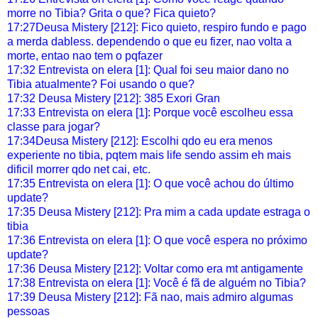
morre no Tibia? Grita o que? Fica quieto?
17:27Deusa Mistery [212]: Fico quieto, respiro fundo e pago
a merda dabless. dependendo o que eu fizer, nao volta a
morte, entao nao tem o pqfazer
17:32 Entrevista on elera [1]: Qual foi seu maior dano no
Tibia atualmente? Foi usando o que?
17:32 Deusa Mistery [212]: 385 Exori Gran
17:33 Entrevista on elera [1]: Porque você escolheu essa
classe para jogar?
17:34Deusa Mistery [212]: Escolhi qdo eu era menos
experiente no tibia, pqtem mais life sendo assim eh mais
dificil morrer qdo net cai, etc.
17:35 Entrevista on elera [1]: O que você achou do último
update?
17:35 Deusa Mistery [212]: Pra mim a cada update estraga o
tibia
17:36 Entrevista on elera [1]: O que você espera no próximo
update?
17:36 Deusa Mistery [212]: Voltar como era mt antigamente
17:38 Entrevista on elera [1]: Você é fã de alguém no Tibia?
17:39 Deusa Mistery [212]: Fã nao, mais admiro algumas
pessoas