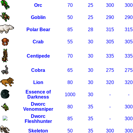
Orc
70
25
300
300
Goblin
50
25
290
290
Polar Bear
85
28
315
315
Crab
55
30
305
305
Centipede
70
30
335
335
Cobra
65
30
275
275
Lion
80
30
320
320
Essence of
1000
30
-
-
Darkness
Dworc
80
35
-
300
Venomsniper
Dworc
85
35
-
300
Fleshhunter
Skeleton
50
35
300
300