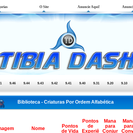
orias
O Site
Anuncie Aqui!
Anunci
51
9.46
9.44
9.43
9.42
9.41
9.40
9.31
9.20
9.10
Biblioteca - Criaturas Por Ordem Alfabética
Pontos
Mana
Man
Pontos
de
para
par
magem
Nome
de Vida
Experiê
Conjur
Con