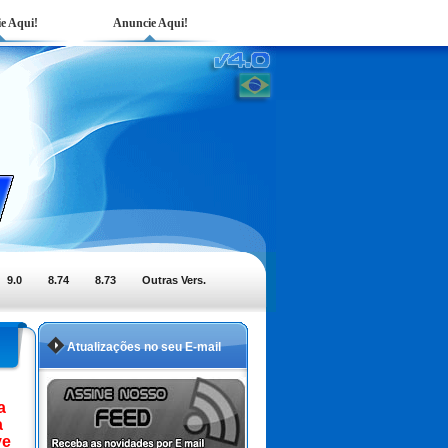
e Aqui!
Anuncie Aqui!
9.0
8.74
8.73
Outras Vers.
Atualizações no seu E-mail
a
a
ve