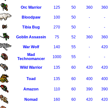
Orc Warrior
125
50
360
360
Bloodpaw
100
50
-
-
Tibia Bug
270
50
-
-
Goblin Assassin
75
52
360
360
War Wolf
140
55
-
420
Mad
1000
55
-
-
Technomancer
Wild Warrior
135
60
420
420
Toad
135
60
400
400
Amazon
110
60
390
390
Nomad
160
60
420
420