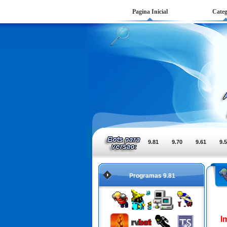
Pagina Inicial
Categ
9.81
9.70
9.61
9.
Programas 9.81
I