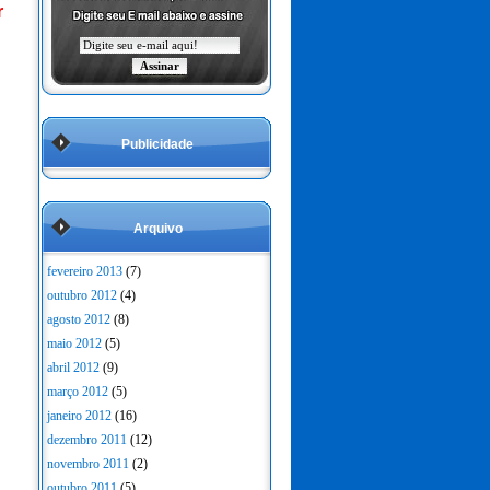
r
Publicidade
Arquivo
fevereiro 2013
(7)
outubro 2012
(4)
agosto 2012
(8)
maio 2012
(5)
abril 2012
(9)
março 2012
(5)
janeiro 2012
(16)
dezembro 2011
(12)
novembro 2011
(2)
outubro 2011
(5)