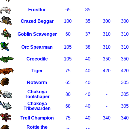
Frostfur
65
35
-
-
Crazed Beggar
100
35
300
300
Goblin Scavenger
60
37
310
310
Orc Spearman
105
38
310
310
Crocodile
105
40
350
350
Tiger
75
40
420
420
Rotworm
65
40
-
305
Chakoya
80
40
-
305
Toolshaper
Chakoya
68
40
-
305
Tribewarden
Troll Champion
75
40
340
340
Rottie the