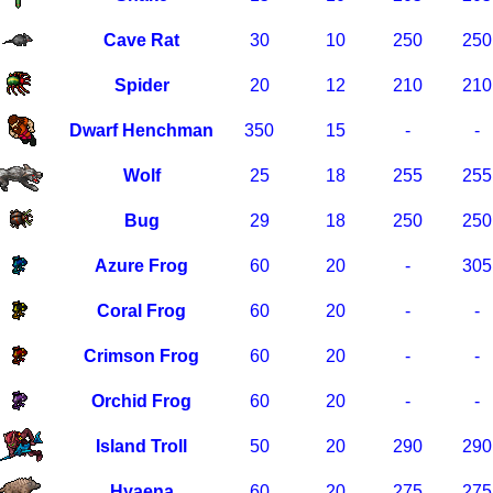
Cave Rat
30
10
250
250
Spider
20
12
210
210
Dwarf Henchman
350
15
-
-
Wolf
25
18
255
255
Bug
29
18
250
250
Azure Frog
60
20
-
305
Coral Frog
60
20
-
-
Crimson Frog
60
20
-
-
Orchid Frog
60
20
-
-
Island Troll
50
20
290
290
Hyaena
60
20
275
275