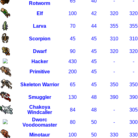
65
40
-
-
Rotworm
Elf
100
42
320
320
Larva
70
44
355
355
Scorpion
45
45
310
310
Dwarf
90
45
320
320
Hacker
430
45
-
-
Primitive
200
45
-
-
Skeleton Warrior
65
45
350
350
Smuggler
130
48
390
390
Chakoya
84
48
-
305
Windcaller
Dworc
80
50
-
300
Voodoomaster
Minotaur
100
50
330
330