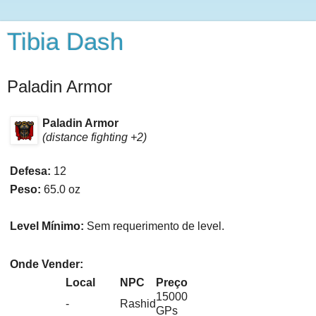
Tibia Dash
Paladin Armor
Paladin Armor
(distance fighting +2)
Defesa:
12
Peso:
65.0 oz
Level Mínimo:
Sem requerimento de level.
Onde Vender:
Local
NPC
Preço
15000
-
Rashid
GPs