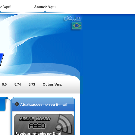
e Aqui!
Anuncie Aqui!
9.0
8.74
8.73
Outras Vers.
Atualizações no seu E-mail