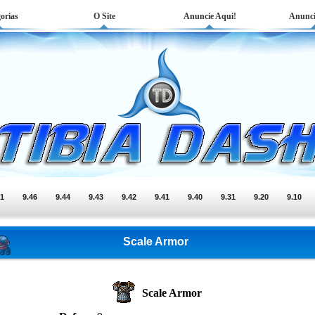
orias
O Site
Anuncie Aqui!
Anunci
51
9.46
9.44
9.43
9.42
9.41
9.40
9.31
9.20
9.10
Scale Armor
Scale Armor