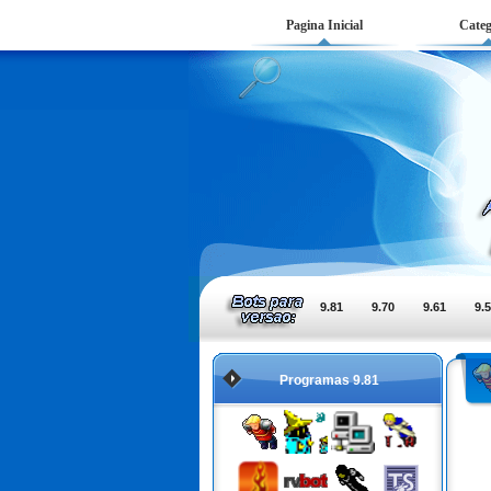
Pagina Inicial
Categ
9.81
9.70
9.61
9.
Programas 9.81