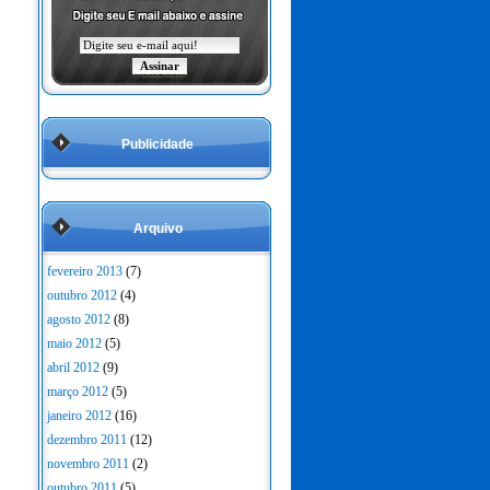
Publicidade
Arquivo
fevereiro 2013
(7)
outubro 2012
(4)
agosto 2012
(8)
maio 2012
(5)
abril 2012
(9)
março 2012
(5)
janeiro 2012
(16)
dezembro 2011
(12)
novembro 2011
(2)
outubro 2011
(5)