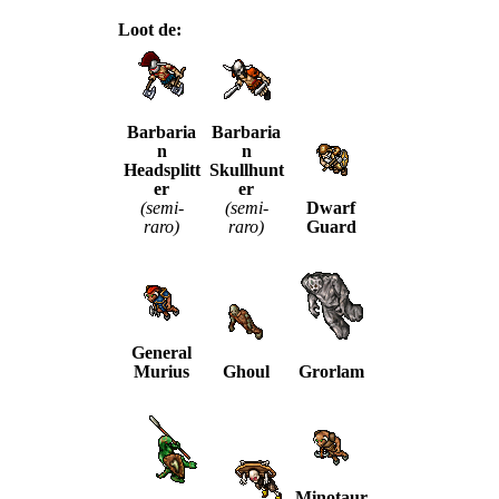
Loot de:
Barbaria
Barbaria
n
n
Headsplitt
Skullhunt
er
er
(semi-
(semi-
Dwarf
raro)
raro)
Guard
General
Murius
Ghoul
Grorlam
Minotaur