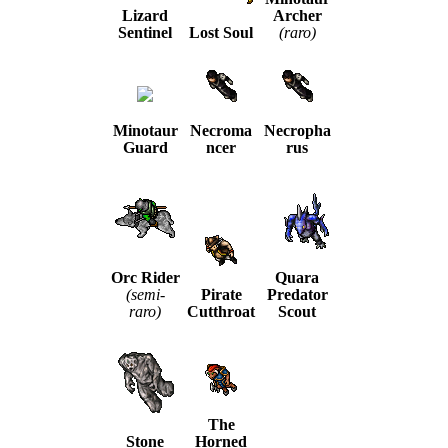
Lizard
Archer
Sentinel
Lost Soul
(raro)
Minotaur
Necroma
Necropha
Guard
ncer
rus
Orc Rider
Quara
(semi-
Pirate
Predator
raro)
Cutthroat
Scout
The
Stone
Horned