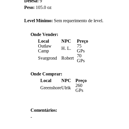
Defesa:
9
Peso:
105.0 oz
Level Mínimo:
Sem requerimento de level.
Onde Vender:
Local
NPC
Preço
Outlaw
75
H. L.
Camp
GPs
70
Svargrond
Robert
GPs
Onde Comprar:
Local
NPC
Preço
260
Greenshore
Ulrik
GPs
Comentários:
-