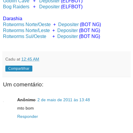
Goblin Cave
+
Depositer
(ELFBOT)
Bog Raiders
+
Depositer
(ELFBOT)
Darashia
Rotworms Norte/Oeste
+
Depositer
(BOT NG)
Rotworms Norte/Leste
+
Depositer
(BOT NG)
Rotworms Sul/Oeste
+
Depositer
(BOT NG)
Cadu
at
12:45 AM
Compartilhar
Um comentário:
Anônimo
2 de maio de 2011 às 13:48
mto bom
Responder