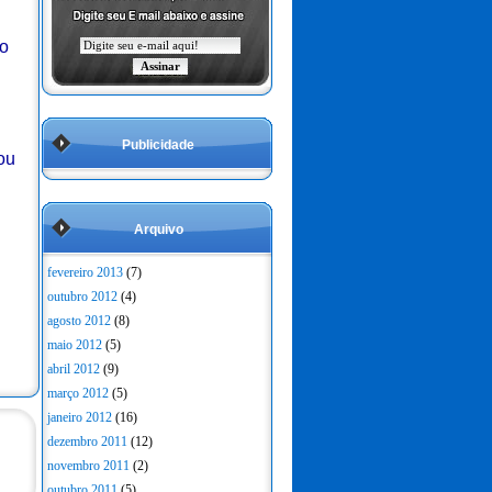
do
Publicidade
ou
Arquivo
fevereiro 2013
(7)
outubro 2012
(4)
agosto 2012
(8)
maio 2012
(5)
abril 2012
(9)
março 2012
(5)
janeiro 2012
(16)
dezembro 2011
(12)
novembro 2011
(2)
outubro 2011
(5)