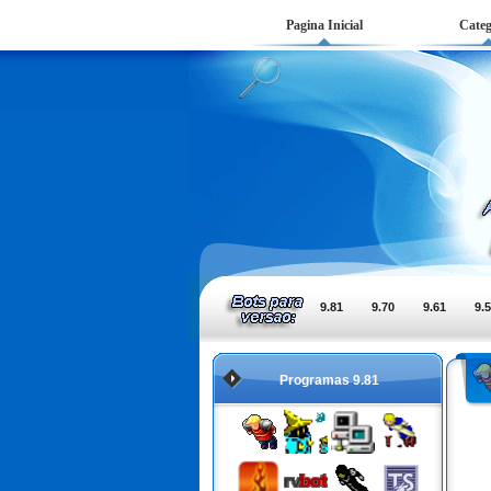
Pagina Inicial
Categ
9.81
9.70
9.61
9.
Programas 9.81