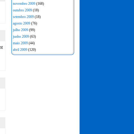
novembro 2009
(168)
outubro 2009
(18)
setembro 2009
(18)
agosto 2009
(76)
julho 2009
(99)
junho 2009
(63)
maio 2009
(44)
nt
abril 2009
(120)