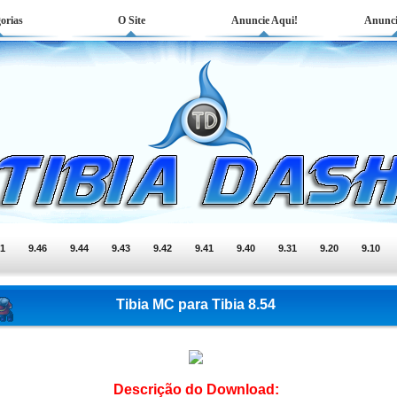
orias
O Site
Anuncie Aqui!
Anunci
51
9.46
9.44
9.43
9.42
9.41
9.40
9.31
9.20
9.10
Tibia MC para Tibia 8.54
Descrição do Download: