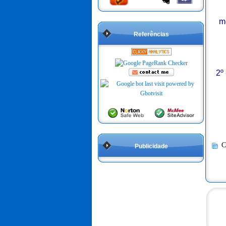
m
Referências
2º
C
Publicidade