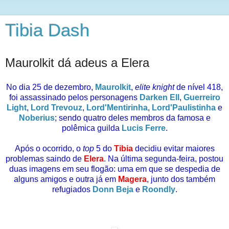
Tibia Dash
Maurolkit dá adeus a Elera
No dia 25 de dezembro,
Maurolkit
,
elite knight
de nível 418,
foi assassinado pelos personagens
Darken Ell
,
Guerreiro
Light
,
Lord Trevouz
,
Lord'Mentirinha
,
Lord'Paulistinha
e
Noberius
; sendo quatro deles membros da famosa e
polêmica guilda
Lucis Ferre
.
Após o ocorrido, o
top
5 do
Tibia
decidiu evitar maiores
problemas saindo de
Elera
. Na última segunda-feira, postou
duas imagens em seu flogão: uma em que se despedia de
alguns amigos e outra já em
Magera
, junto dos também
refugiados
Donn Beja
e
Roondly
.