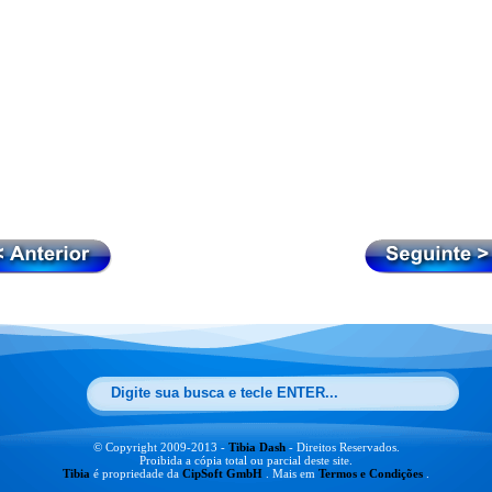
© Copyright 2009-2013 -
Tibia Dash
- Direitos Reservados.
Proibida a cópia total ou parcial deste site.
Tibia
é propriedade da
CipSoft GmbH
. Mais em
Termos e Condições
.