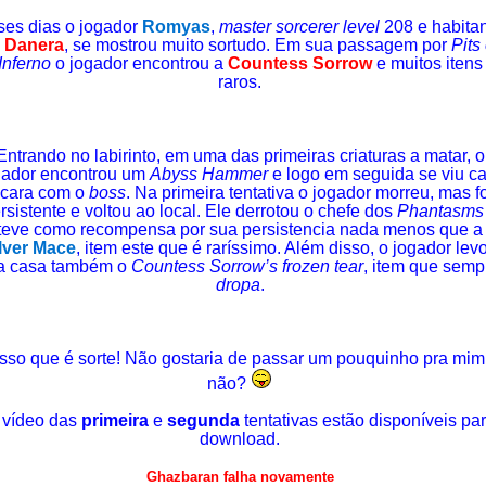
ses dias o jogador
Romyas
,
master sorcerer level
208 e habita
e
Danera
, se mostrou muito sortudo. Em sua passagem por
Pits 
Inferno
o jogador encontrou a
Countess Sorrow
e muitos itens
raros.
Entrando no labirinto, em uma das primeiras criaturas a matar, o
gador encontrou um
Abyss Hammer
e logo em seguida se viu c
 cara com o
boss
. Na primeira tentativa o jogador morreu, mas f
rsistente e voltou ao local. Ele derrotou o chefe dos
Phantasms
teve como recompensa por sua persistencia nada menos que a
lver Mace
, item este que é raríssimo. Além disso, o jogador lev
a casa também o
Countess Sorrow’s frozen tear
, item que semp
dropa
.
Isso que é sorte! Não gostaria de passar um pouquinho pra mim
não?
 vídeo das
primeira
e
segunda
tentativas estão disponíveis pa
download.
Ghazbaran falha novamente