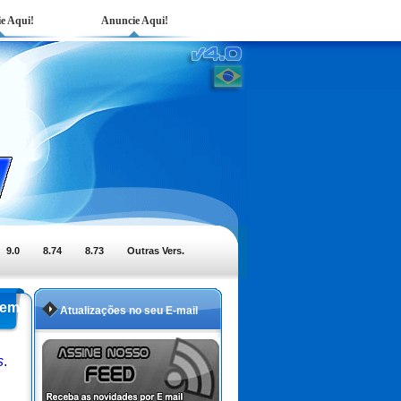
e Aqui!
Anuncie Aqui!
9.0
8.74
8.73
Outras Vers.
 em
Atualizações no seu E-mail
s
.