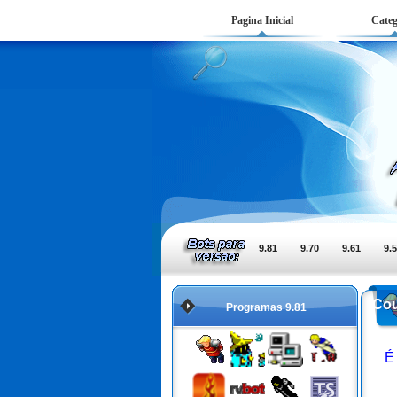
Pagina Inicial
Categ
9.81
9.70
9.61
9.
Cou
Programas 9.81
É