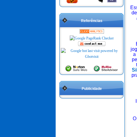
Es
d
Referências
jo
a
pe
Si
pr
Publicidade
O