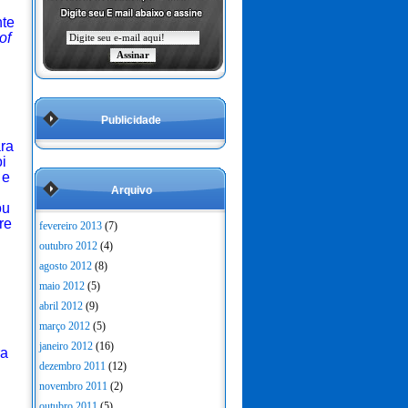
nte
of
Publicidade
ara
oi
e
Arquivo
ou
re
fevereiro 2013
(7)
outubro 2012
(4)
agosto 2012
(8)
maio 2012
(5)
abril 2012
(9)
março 2012
(5)
janeiro 2012
(16)
ra
dezembro 2011
(12)
novembro 2011
(2)
outubro 2011
(5)