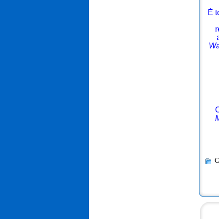
É 
r
Wa
M
C