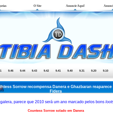
orias
O Site
Anuncie Aqui!
Anunci
51
9.46
9.44
9.43
9.42
9.41
9.40
9.31
9.20
9.10
ntess Sorrow recompensa Danera e Ghazbaran reaparece
Fidera
 galera, parece que 2010 será um ano marcado pelos bons
loot
Countess Sorrow solado em Danera