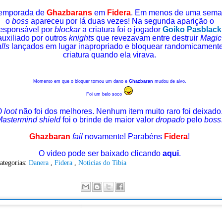
temporada de
Ghazbarans
em
Fidera
. Em menos de uma sem
o
boss
apareceu por lá duas vezes! Na segunda aparição o
esponsável por
blockar
a criatura foi o jogador
Goiko Pasblack
auxiliado por outros
knights
que revezavam entre destruir
Magic
lls
lançados em lugar inapropriado e bloquear randomicament
criatura quando ela virava.
Momento em que o bloquer tomou um dano e
Ghazbaran
mudou de alvo.
Foi um belo soco
O
loot
não foi dos melhores. Nenhum item muito raro foi deixado
astermind shield
foi o brinde de maior valor
dropado
pelo
boss
Ghazbaran
fail
novamente! Parabéns
Fidera
!
O video pode ser baixado clicando
aqui
.
ategorias:
Danera
,
Fidera
,
Noticias do Tibia