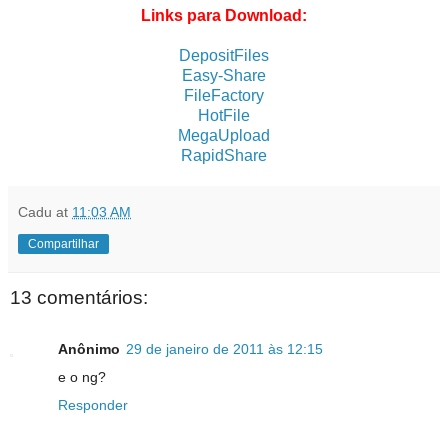
Links para Download:
DepositFiles
Easy-Share
FileFactory
HotFile
MegaUpload
RapidShare
Cadu
at
11:03 AM
Compartilhar
13 comentários:
Anônimo
29 de janeiro de 2011 às 12:15
e o ng?
Responder