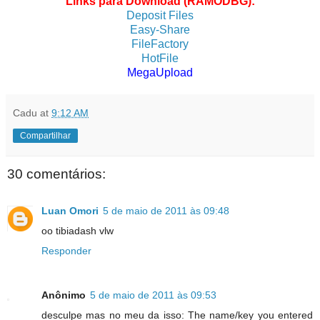
Links para Download (RAMODBG):
Deposit Files
Easy-Share
FileFactory
HotFile
MegaUpload
Cadu
at
9:12 AM
Compartilhar
30 comentários:
Luan Omori
5 de maio de 2011 às 09:48
oo tibiadash vlw
Responder
Anônimo
5 de maio de 2011 às 09:53
desculpe mas no meu da isso: The name/key you entered