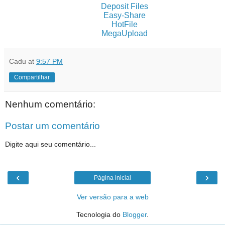
Deposit Files
Easy-Share
HotFile
MegaUpload
Cadu
at
9:57 PM
Compartilhar
Nenhum comentário:
Postar um comentário
Digite aqui seu comentário...
‹
›
Página inicial
Ver versão para a web
Tecnologia do
Blogger
.