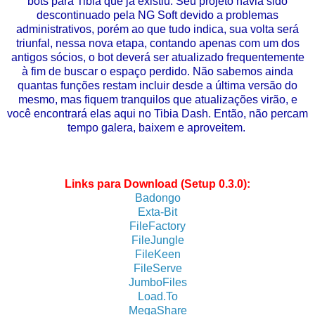
bots para Tibia que já existiu. Seu projeto havia sido
descontinuado pela NG Soft devido a problemas
administrativos, porém ao que tudo indica, sua volta será
triunfal, nessa nova etapa, contando apenas com um dos
antigos sócios, o bot deverá ser atualizado frequentemente
à fim de buscar o espaço perdido. Não sabemos ainda
quantas funções restam incluir desde a última versão do
mesmo, mas fiquem tranquilos que atualizações virão, e
você encontrará elas aqui no Tibia Dash. Então, não percam
tempo galera, baixem e aproveitem.
Links para Download (Setup 0.3.0):
Badongo
Exta-Bit
FileFactory
FileJungle
FileKeen
FileServe
JumboFiles
Load.To
MegaShare