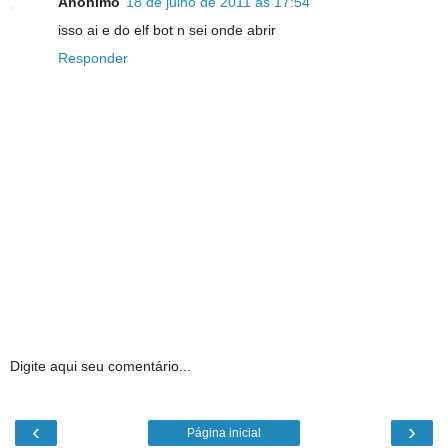
Anônimo
18 de julho de 2011 às 17:54
isso ai e do elf bot n sei onde abrir
Responder
Digite aqui seu comentário...
‹
›
Página inicial