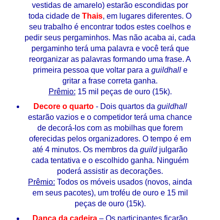
vestidas de amarelo) estarão escondidas por
toda cidade de
Thais
, em lugares diferentes. O
seu trabalho é encontrar todos estes coelhos e
pedir seus pergaminhos. Mas não acaba ai, cada
pergaminho terá uma palavra e você terá que
reorganizar as palavras formando uma frase. A
primeira pessoa que voltar para a
guildhall
e
gritar a frase correta ganha.
Prêmio:
15 mil peças de ouro (15k).
Decore o quarto
- Dois quartos da
guildhall
estarão vazios e o competidor terá uma chance
de decorá-los com as mobilhas que forem
oferecidas pelos organizadores. O tempo é em
até 4 minutos. Os membros da
guild
julgarão
cada tentativa e o escolhido ganha. Ninguém
poderá assistir as decorações.
Prêmio:
Todos os móveis usados (novos, ainda
em seus pacotes), um troféu de ouro e 15 mil
peças de ouro (15k).
Dança da cadeira
– Os participantes ficarão