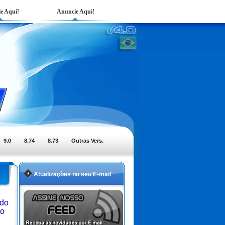
e Aqui!
Anuncie Aqui!
9.0
8.74
8.73
Outras Vers.
Atualizações no seu E-mail
ndo
do