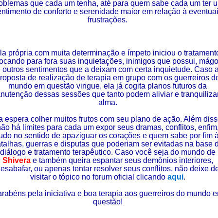
oblemas que cada um tenha, até para quem sabe cada um ter 
entimento de conforto e serenidade maior em relação à eventua
frustrações.
la própria com muita determinação e ímpeto iniciou o tratament
ocando para fora suas inquietações, inimigos que possui, mág
 outros sentimentos que a deixam com certa inquietude. Caso 
roposta de realização de terapia em grupo com os guerreiros d
mundo em questão vingue, ela já cogita planos futuros da
nutenção dessas sessões que tanto podem aliviar e tranquiliza
alma.
a espera colher muitos frutos com seu plano de ação. Além diss
ão há limites para cada um expor seus dramas, conflitos, enfim
udo no sentido de apaziguar os corações e quem sabe por fim 
talhas, guerras e disputas que poderiam ser evitadas na base 
diálogo e tratamento terapêutico. Caso você seja do mundo de
Shivera
e também queira espantar seus demônios interiores,
esabafar, ou apenas tentar resolver seus conflitos, não deixe d
visitar o tópico no forum oficial clicando
aqui
.
rabéns pela iniciativa e boa terapia aos guerreiros do mundo 
questão!