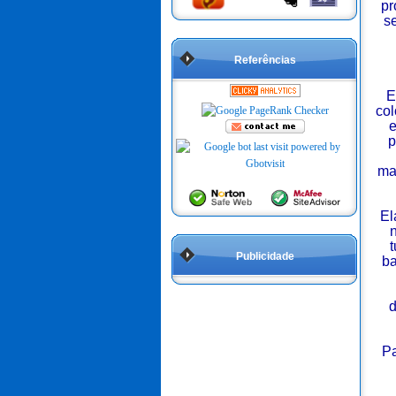
pr
s
Referências
E
col
e
p
ma
El
n
t
Publicidade
ba
d
Pa