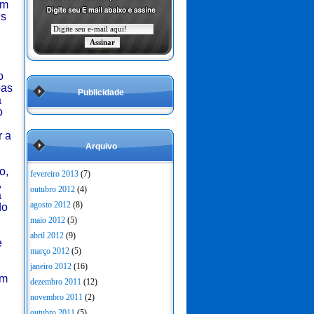
um
is
o
oas
Publicidade
a
o
r a
Arquivo
o,
fevereiro 2013
(7)
,
outubro 2012
(4)
à
agosto 2012
(8)
do
maio 2012
(5)
abril 2012
(9)
e
março 2012
(5)
janeiro 2012
(16)
em
dezembro 2011
(12)
novembro 2011
(2)
outubro 2011
(5)