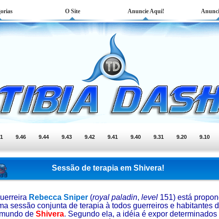
orias
O Site
Anuncie Aqui!
Anunci
51
9.46
9.44
9.43
9.42
9.41
9.40
9.31
9.20
9.10
Sessão de terapia em Shivera!
uerreira
Rebecca Sniper
(
royal paladin
,
level
151) está propo
a sessão conjunta de terapia à todos guerreiros e habitantes 
mundo de
Shivera
. Segundo ela, a idéia é expor determinados