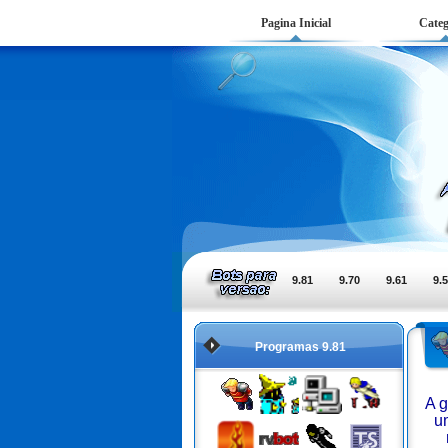
Pagina Inicial
Categ
9.81
9.70
9.61
9.
Programas 9.81
A g
um