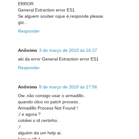
ERROR
General Extraction error ES1
Se alguem souber oque é,responde please.
gtz...
Responder
Anônimo
3 de março de 2010 às 16:27
aki da error General Extraction error ES1
Responder
Anônimo
8 de março de 2010 às 17:56
Ow..não consigo usar o armadillo..
quando clico no patch process..
Armadillo Process Not Found !
;/ e agora ?
colokei o id certinho..
;/
alguém da um help ai..
kero o elf :(