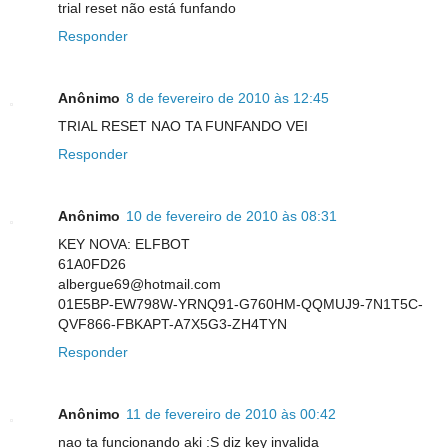
trial reset não está funfando
Responder
Anônimo
8 de fevereiro de 2010 às 12:45
TRIAL RESET NAO TA FUNFANDO VEI
Responder
Anônimo
10 de fevereiro de 2010 às 08:31
KEY NOVA: ELFBOT
61A0FD26
albergue69@hotmail.com
01E5BP-EW798W-YRNQ91-G760HM-QQMUJ9-7N1T5C-
QVF866-FBKAPT-A7X5G3-ZH4TYN
Responder
Anônimo
11 de fevereiro de 2010 às 00:42
nao ta funcionando aki :S diz key invalida