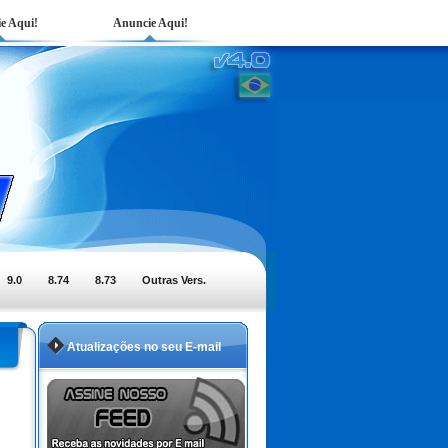
e Aqui!
Anuncie Aqui!
9.0
8.74
8.73
Outras Vers.
Atualizações no seu E-mail