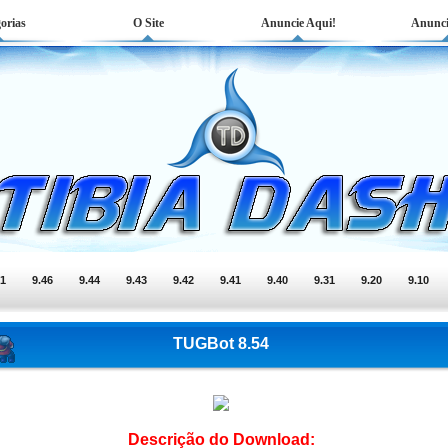
orias
O Site
Anuncie Aqui!
Anunci
51
9.46
9.44
9.43
9.42
9.41
9.40
9.31
9.20
9.10
TUGBot 8.54
Descrição do Download: