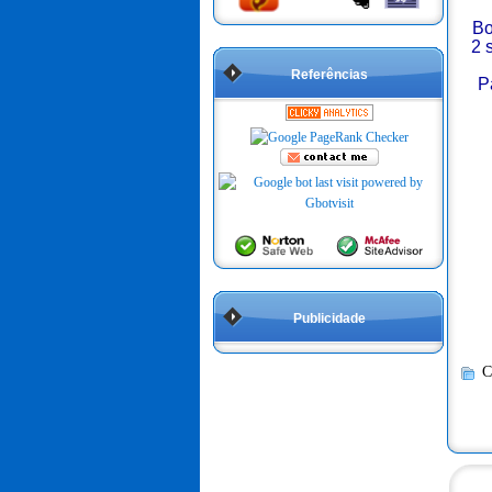
Bo
2 
Referências
P
Publicidade
C