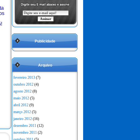
ta
os
!
Publicidade
Arquivo
fevereiro 2013
(7)
outubro 2012
(4)
agosto 2012
(8)
maio 2012
(5)
abril 2012
(9)
março 2012
(5)
janeiro 2012
(16)
dezembro 2011
(12)
novembro 2011
(2)
outubro 2011
(5)