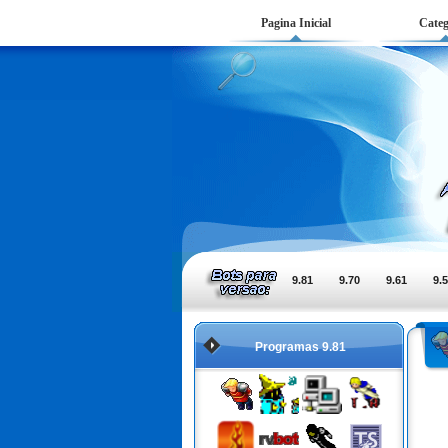
Pagina Inicial
Categ
9.81
9.70
9.61
9.
Programas 9.81