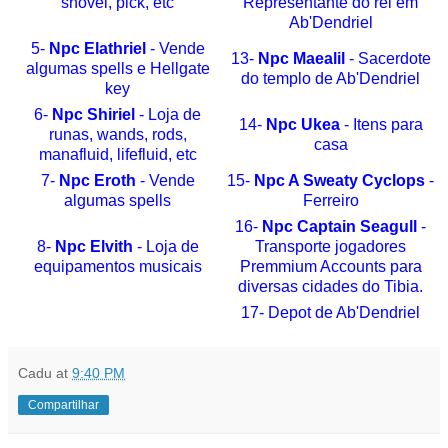
shovel, pick, etc
Representante do rei em
Ab'Dendriel
5-
Npc Elathriel
- Vende
13-
Npc Maealil
- Sacerdote
algumas spells e Hellgate
do templo de Ab'Dendriel
key
6-
Npc Shiriel
- Loja de
14-
Npc Ukea
- Itens para
runas, wands, rods,
casa
manafluid, lifefluid, etc
7-
Npc Eroth
- Vende
15-
Npc A Sweaty Cyclops
-
algumas spells
Ferreiro
16-
Npc Captain Seagull
-
8-
Npc Elvith
- Loja de
Transporte jogadores
equipamentos musicais
Premmium Accounts para
diversas cidades do Tibia.
17- Depot de Ab'Dendriel
Cadu
at
9:40 PM
Compartilhar