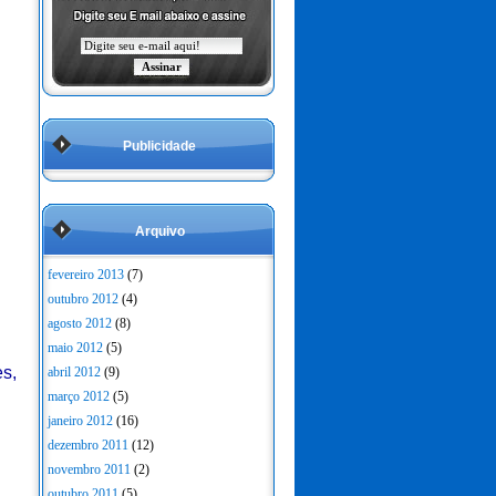
Publicidade
Arquivo
fevereiro 2013
(7)
outubro 2012
(4)
agosto 2012
(8)
maio 2012
(5)
s,
abril 2012
(9)
março 2012
(5)
janeiro 2012
(16)
dezembro 2011
(12)
novembro 2011
(2)
outubro 2011
(5)