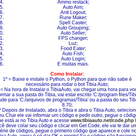
Ammo restack;
Auto Aim;
Anti Logout;
Rune Maker;
Spell Caster;
Auto Grouping;
Auto Seller;
FPS changer;
Luz;
Food Eater;
Auto Fish;
Auto Login;
E muitas mais.
Como Instalar
:
1º = Baixe e instale o Python, o Python para que não sabe é
necessário para rodar o bot Tibia Auto;
 = Na hora de Instalar o TibiaAuto, vai chegar uma hora para vo
ormar a sua pasta do Tibia, vai estar escrito 'C:/program files/Tibi
de para 'C:/arquivos de programas/Tibia' ou a pasta do seu Tib
8.70;
º Depois de Instalado, abra o Tibia e abra o Tibia Auto, selecion
eu Char ele vai informar um código e pedir outro, pegue o códig
e está ai no Tibia Auto e acesse
www.tibiaauto.net/code.php
cê deve colar seu código e clicar em Get Code, ele vai te dar u
érie de códigos, pegue o primeiro código que aparece e cole n
bia Auto, agora é só dar OK e pronto! Se o código não funciono