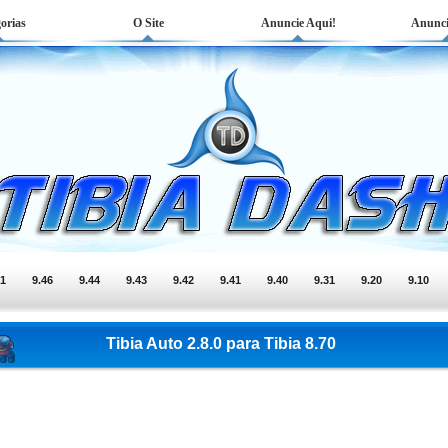
orias
O Site
Anuncie Aqui!
Anunci
51
9.46
9.44
9.43
9.42
9.41
9.40
9.31
9.20
9.10
Tibia Auto 2.8.0 para Tibia 8.70