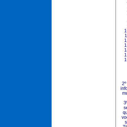
2º
inf
mu
3
s
qu
vo
s
Ti