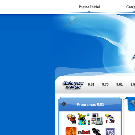
Pagina Inicial
Categ
9.81
9.70
9.61
9.
Programas 9.81