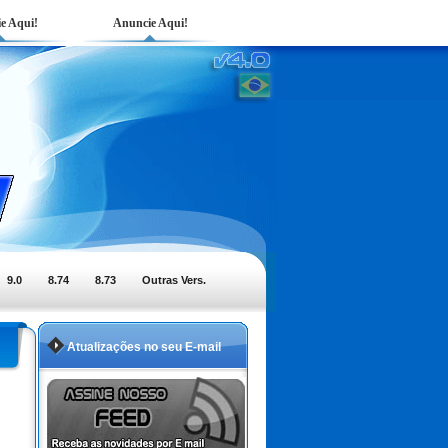
e Aqui!
Anuncie Aqui!
9.0
8.74
8.73
Outras Vers.
Atualizações no seu E-mail