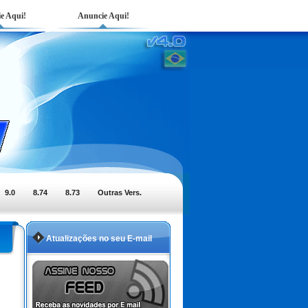
e Aqui!
Anuncie Aqui!
9.0
8.74
8.73
Outras Vers.
Atualizações no seu E-mail