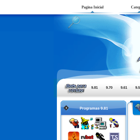
Pagina Inicial
Categ
9.81
9.70
9.61
9.
Programas 9.81