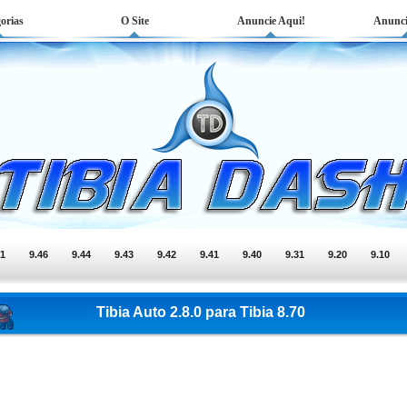
orias
O Site
Anuncie Aqui!
Anunci
51
9.46
9.44
9.43
9.42
9.41
9.40
9.31
9.20
9.10
Tibia Auto 2.8.0 para Tibia 8.70