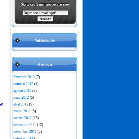
Publicidade
Arquivo
fevereiro 2013
(7)
outubro 2012
(4)
agosto 2012
(8)
maio 2012
(5)
s,
abril 2012
(9)
março 2012
(5)
janeiro 2012
(16)
dezembro 2011
(12)
novembro 2011
(2)
outubro 2011
(5)