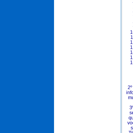
2º
inf
mu
3
s
qu
vo
s
Ti