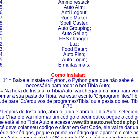
Ammo restack;
Auto Aim;
Anti Logout;
Rune Maker;
Spell Caster;
Auto Grouping;
Auto Seller;
FPS changer;
Luz;
Food Eater;
Auto Fish;
Auto Login;
E muitas mais.
Como Instalar
:
1º = Baixe e instale o Python, o Python para que não sabe é
necessário para rodar o bot Tibia Auto;
 = Na hora de Instalar o TibiaAuto, vai chegar uma hora para vo
ormar a sua pasta do Tibia, vai estar escrito 'C:/program files/Tibi
de para 'C:/arquivos de programas/Tibia' ou a pasta do seu Tib
8.70;
º Depois de Instalado, abra o Tibia e abra o Tibia Auto, selecion
eu Char ele vai informar um código e pedir outro, pegue o códig
e está ai no Tibia Auto e acesse
www.tibiaauto.net/code.php
cê deve colar seu código e clicar em Get Code, ele vai te dar u
érie de códigos, pegue o primeiro código que aparece e cole n
bia Auto, agora é só dar OK e pronto! Se o código não funciono