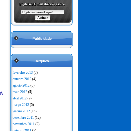
Publicidade
Arquivo
fevereiro 2013
(7)
outubro 2012
(4)
agosto 2012
(8)
maio 2012
(5)
y,
abril 2012
(9)
março 2012
(5)
janeiro 2012
(16)
dezembro 2011
(12)
novembro 2011
(2)
outubro 2011
(5)