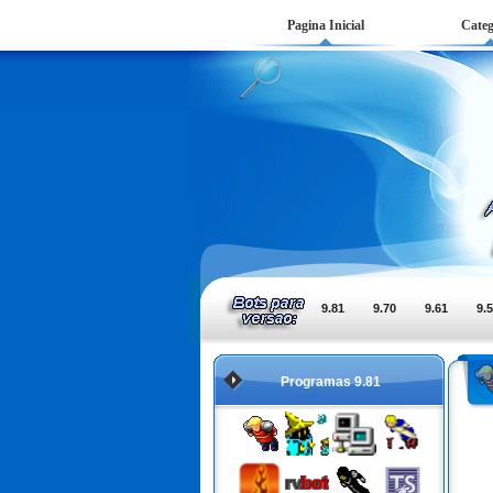
Pagina Inicial
Categ
9.81
9.70
9.61
9.
Programas 9.81