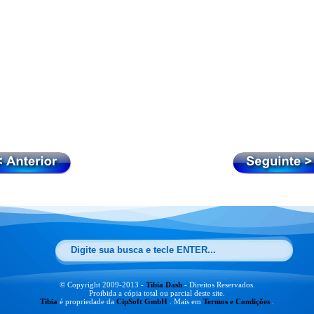
© Copyright 2009-2013 -
Tibia Dash
- Direitos Reservados.
Proibida a cópia total ou parcial deste site.
Tibia
é propriedade da
CipSoft GmbH
. Mais em
Termos e Condições
.