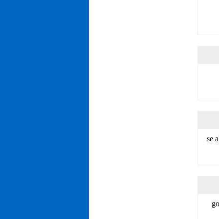
se 
go