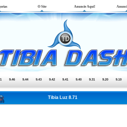
orias
O Site
Anuncie Aqui!
Anunci
51
9.46
9.44
9.43
9.42
9.41
9.40
9.31
9.20
9.10
Tibia Luz 8.71