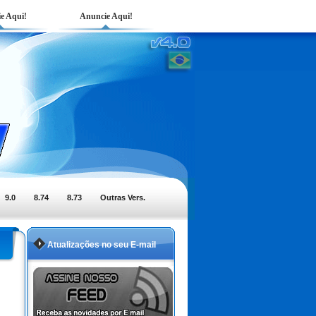
e Aqui!
Anuncie Aqui!
9.0
8.74
8.73
Outras Vers.
Atualizações no seu E-mail