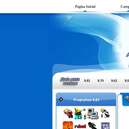
Pagina Inicial
Categ
9.81
9.70
9.61
9.
Programas 9.81