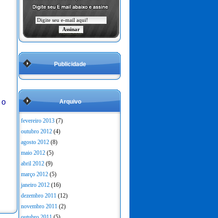
Publicidade
 o
Arquivo
fevereiro 2013
(7)
outubro 2012
(4)
agosto 2012
(8)
maio 2012
(5)
abril 2012
(9)
março 2012
(5)
janeiro 2012
(16)
dezembro 2011
(12)
novembro 2011
(2)
outubro 2011
(5)