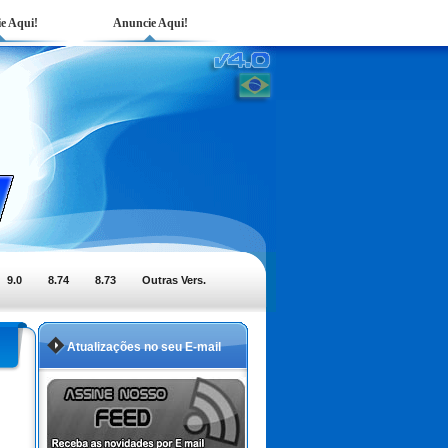
e Aqui!
Anuncie Aqui!
9.0
8.74
8.73
Outras Vers.
Atualizações no seu E-mail