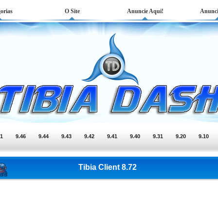
orias
O Site
Anuncie Aqui!
Anunci
51
9.46
9.44
9.43
9.42
9.41
9.40
9.31
9.20
9.10
Tibia Client 8.72