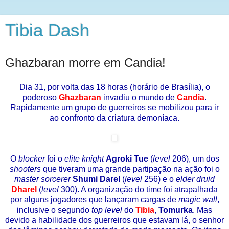
Tibia Dash
Ghazbaran morre em Candia!
Dia 31, por volta das 18 horas (horário de Brasília), o
poderoso
Ghazbaran
invadiu o mundo de
Candia
.
Rapidamente um grupo de guerreiros se mobilizou para ir
ao confronto da criatura demoníaca.
O
blocker
foi o
elite knight
Agroki Tue
(
level
206), um dos
shooters
que tiveram uma grande partipação na ação foi o
master sorcerer
Shumi Darel
(
level
256) e o
elder druid
Dharel
(
level
300). A organização do time foi atrapalhada
por alguns jogadores que lançaram cargas de
m
agic wall
,
inclusive o segundo
top level
do
Tibia
,
Tomurka
. Mas
devido a habilidade dos guerreiros que estavam lá, o senhor