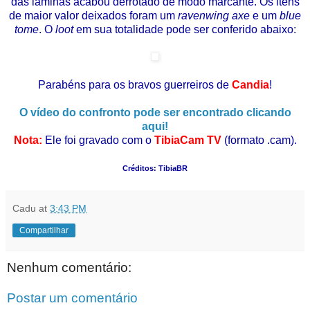
das lâminas acabou derrotado de modo marcante. Os itens
de maior valor deixados foram um
ravenwing axe
e um
blue
tome
. O
loot
em sua totalidade pode ser conferido abaixo:
Parabéns para os bravos guerreiros de
Candia
!
O vídeo do confronto pode ser encontrado clicando
aqui!
Nota:
Ele foi gravado com o
TibiaCam TV
(formato .cam).
Créditos: TibiaBR
Cadu
at
3:43 PM
Compartilhar
Nenhum comentário:
Postar um comentário